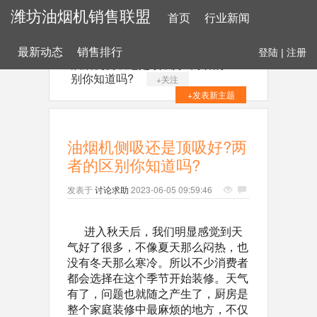
潍坊油烟机销售联盟
首页
行业新闻
最新动态
销售排行
登陆
|
注册
油烟机侧吸还是顶吸好?两者的区
别你知道吗?
+关注
+发表新主题
油烟机侧吸还是顶吸好?两
者的区别你知道吗?
发表于
讨论求助
2023-06-05 09:59:46
进入秋天后，我们明显感觉到天
气好了很多，不像夏天那么闷热，也
没有冬天那么寒冷。所以不少消费者
都会选择在这个季节开始装修。天气
有了，问题也就随之产生了，厨房是
整个家庭装修中最麻烦的地方，不仅