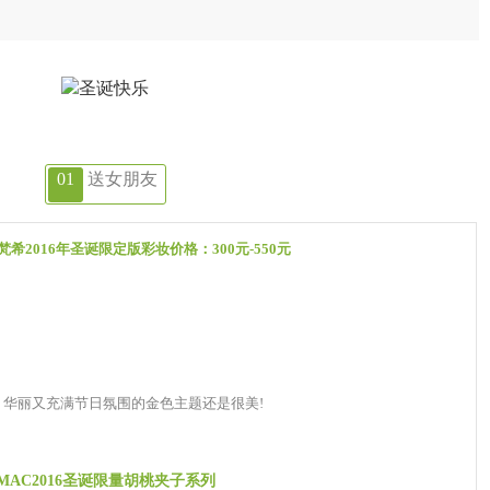
0
1
送女朋友
y 纪梵希2016年圣诞限定版彩妆价格：300元-550元
，华丽又充满节日氛围的金色主题还是很美!
MAC2016圣诞限量胡桃夹子系列