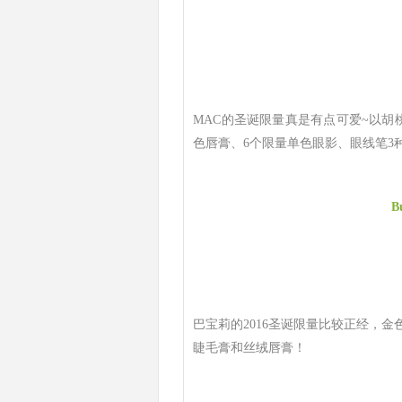
MAC的圣诞限量真是有点可爱~以胡
色唇膏、6个限量单色眼影、眼线笔3
B
巴宝莉的2016圣诞限量比较正经，
睫毛膏和丝绒唇膏！