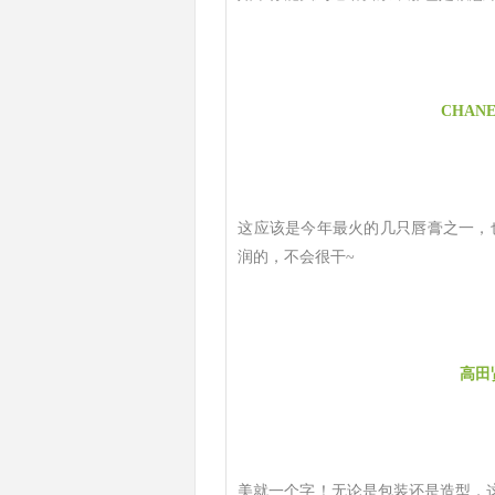
CHAN
这应该是今年最火的几只唇膏之一，也
润的，不会很干~
高田
美就一个字！无论是包装还是造型，这绝