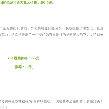
ndel的圣诞巧克力礼盒价格：298-768元
el今年圣诞也出礼盒啦，外包装暖暖的红色第一眼就抓住了少女心。礼盒
巧克力，这次还推出了一个专门为节日设计的圣诞老人巧克力，特别抢
YSL唇釉价格：275元
（推荐：12号）
12号的纯色唇釉被称为“男神收割机”，现在基本全面断货，超级难买！
十足！