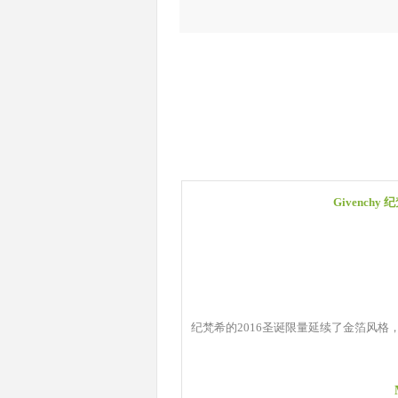
Givench
纪梵希的2016圣诞限量延续了金箔风格