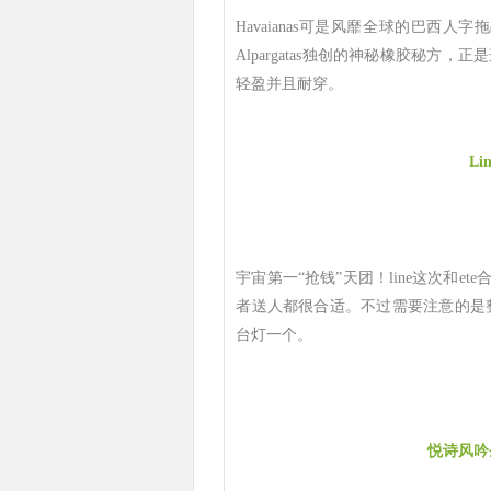
Havaianas可是风靡全球的巴西
Alpargatas独创的神秘橡胶秘方，
轻盈并且耐穿。
Li
宇宙第一“抢钱”天团！line这次和
者送人都很合适。不过需要注意的是整个
台灯一个。
悦诗风吟