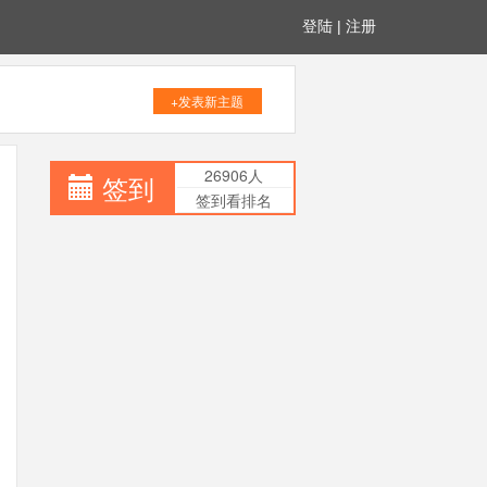
登陆
|
注册
+发表新主题
26906人
签到
签到看排名