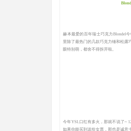
Blo
赫本最爱的百年瑞士巧克力Blond
里除了最热门的几款巧克力锤和松露
眼特别萌，都舍不得拆开啦。
今年YSL口红有多火，那就不说了~ 
如果你能买到送给女票，那也是诚意