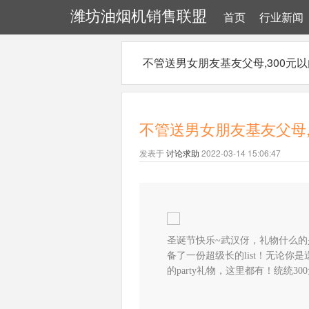
潍坊油烟机销售联盟
首页
行业新闻
不管送男女朋友基友父母,300元以内
不管送男女朋友基友父母,3
发表于
讨论求助
2022-03-14 15:06:47
圣诞节快乐~武汉伢，礼物什么
备了一份超级长的list！无论
的party礼物，这里都有！统统3