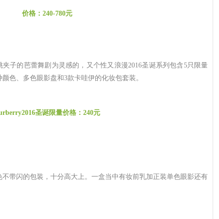
价格：240-780元
桃夹子的芭蕾舞剧为灵感的，又个性又浪漫2016圣诞系列包含5只限量
种颜色、多色眼影盘和3款卡哇伊的化妆包套装。
urberry2016圣诞限量价格：240元
金色不带闪的包装，十分高大上。一盒当中有妆前乳加正装单色眼影还有