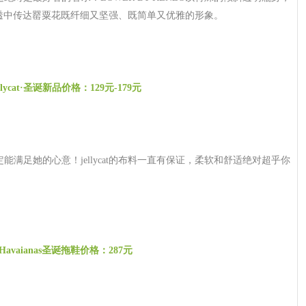
透中传达罂粟花既纤细又坚强、既简单又优雅的形象。
ellycat·圣诞新品价格：129元-179元
满足她的心意！jellycat的布料一直有保证，柔软和舒适绝对超乎你
Havaianas圣诞拖鞋价格：287元