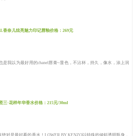
EL香奈儿炫亮魅力印记唇釉价格：269元
是我以为最好用的chanel唇膏~显色，不沾杯，持久，像水，涂上润
贤三·花样年华香水价格：215元/30ml
对是最好看的香水！LOWER BY KENZO以特殊的倾斜透明瓶身，