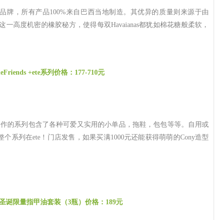
人字拖品牌，所有产品100%来自巴西当地制造。其优异的质量则来源于由
正是这一高度机密的橡胶秘方，使得每双Havaianas都犹如棉花糖般柔软，
neFriends +ete系列价格：177-710元
ete合作的系列包含了各种可爱又实用的小单品，拖鞋，包包等等。自用或
系列在ete！门店发售，如果买满1000元还能获得萌萌的Cony造型
圣诞限量指甲油套装（3瓶）价格：189元