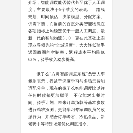
介绍，智能调度能否替代甚至优于人工调
度，主要取决于5个维度的表现——路线
规划、时间预估、决策模型、分配方案、
供需平衡，而当前的百度外卖
智能物流
在
各项指标上均稳定优于一般人工调度。最
新一代的智能物流5．0，更在此基础上实
现业界领先的“全城调度”，大大降低骑手
返回商圈的空驶率，返程成本平均降低
62％，骑手收入稳步提高。
饿了么“方舟智能调度系统”负责人李
佩则表示，得益于深度学习与多场景智能
适配分单，现在的饿了么智能调度比以往
任何时候都更加聪明，不仅能对出餐时
间、骑手计划、未来订单负载等基本参数
进行精准预测，更能学习专家调度员的改
派行为，并结合订单峰谷、冷热食品、新
老骑手等特殊场景优化调度指令。