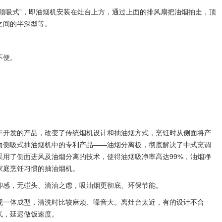
顶吸式”，即油烟机安装在灶台上方，通过上面的排风扇把油烟抽走，顶
之间的半深型等。
不便。
年开发的产品，改变了传统烟机设计和抽油烟方式，烹饪时从侧面将产
而侧吸式抽油烟机中的专利产品——油烟分离板，彻底解决了中式烹调
采用了侧面进风及油烟分离的技术，使得油烟吸净率高达99%，油烟净
家庭烹饪习惯的抽油烟机。
抑感，无碰头、滴油之虑，吸油烟更彻底、环保节能。
现一体成型，清洗时比较麻烦、噪音大。离灶台太近，有的设计不合
气，延迟做饭速度。