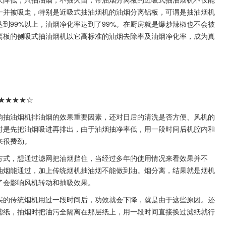
一并被吸走，特别是近吸式抽油烟机的油烟分离铝板，可谓是抽油烟机
到99%以上，油烟净化率达到了99%。在厨房就是爆炒辣椒也不会被
离板的侧吸式抽油烟机以它高标准的油烟去除率及油烟净化率，成为真
★★★★☆
响抽油烟机排油烟的效果重要因素，还对日后的清洗是否方便、风机的
时是先把油烟吸进再排出，由于油烟抽净率低，用一段时间后机腔内和
来很费劲。
方式，想通过滤网把油烟挡住，当经过多年的使用情况来看效果并不
油烟能通过，加上传统烟机抽油烟不能做到油。烟分离，结果就是烟机
了会影响风机转动和抽吸效果。
买的传统烟机用过一段时间后，功效就会下降，就是由于这些原因。还
滤纸，抽烟时把油污全隔离在那层纸上，用一段时间直接换过滤纸就行