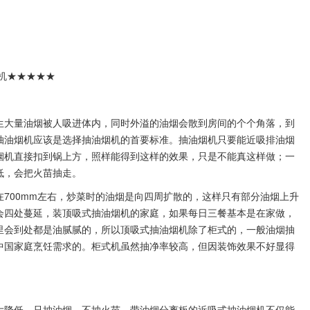
机★★★★★
生大量油烟被人吸进体内，同时外溢的油烟会散到房间的个个角落，到
抽油烟机应该是选择抽油烟机的首要标准。抽油烟机只要能近吸排油烟
烟机直接扣到锅上方，照样能得到这样的效果，只是不能真这样做；一
低，会把火苗抽走。
700mm左右，炒菜时的油烟是向四周扩散的，这样只有部分油烟上升
会四处蔓延，装顶吸式抽油烟机的家庭，如果每日三餐基本是在家做，
里会到处都是油腻腻的，所以顶吸式抽油烟机除了柜式的，一般油烟抽
中国家庭烹饪需求的。柜式机虽然抽净率较高，但因装饰效果不好显得
大降低，只抽油烟，不抽火苗，带油烟分离板的近吸式抽油烟机不仅能