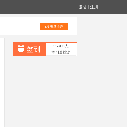
登陆
|
注册
+发表新主题
26906人
签到
签到看排名