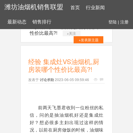
潍坊油烟机销售联盟
首页
行业新闻
最新动态
销售排行
登陆
|
注册
经验 集成灶VS油烟机,厨房装哪个
性价比最高?!
+关注
+发表新主题
经验 集成灶VS油烟机,厨
房装哪个性价比最高?!
发表于
讨论求助
2023-06-05 09:59:46
前两天飞墨君收到一位粉丝的私
信，问的是抽油烟机好还是集成灶
好？想必很多主妇出现过这样的情
况，以前在厨房做饭的时候，油烟味