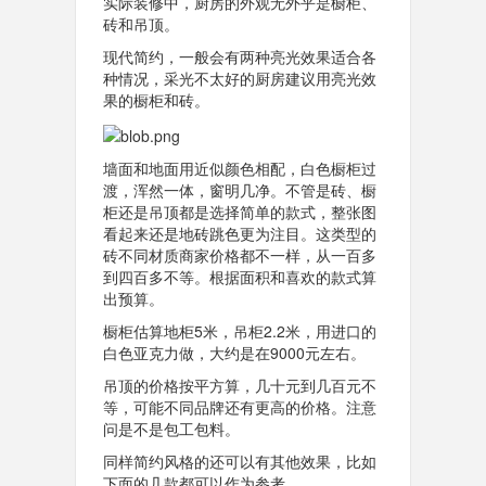
实际装修中，厨房的外观无外乎是橱柜、
砖和吊顶。
现代简约，一般会有两种亮光效果适合各
种情况，采光不太好的厨房建议用亮光效
果的橱柜和砖。
墙面和地面用近似颜色相配，白色橱柜过
渡，浑然一体，窗明几净。不管是砖、橱
柜还是吊顶都是选择简单的款式，整张图
看起来还是地砖跳色更为注目。这类型的
砖不同材质商家价格都不一样，从一百多
到四百多不等。根据面积和喜欢的款式算
出预算。
橱柜估算地柜5米，吊柜2.2米，用进口的
白色亚克力做，大约是在9000元左右。
吊顶的价格按平方算，几十元到几百元不
等，可能不同品牌还有更高的价格。注意
问是不是包工包料。
同样简约风格的还可以有其他效果，比如
下面的几款都可以作为参考。