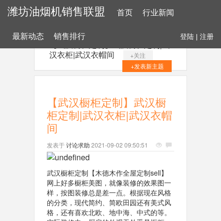
潍坊油烟机销售联盟
首页
行业新闻
最新动态
销售排行
登陆
|
注册
【武汉橱柜定制】武汉橱柜定制|武
汉衣柜|武汉衣帽间
+关注
+发表新主题
【武汉橱柜定制】武汉橱
柜定制|武汉衣柜|武汉衣帽
间
发表于
讨论求助
2021-09-02 09:50:51
武汉橱柜定制【木德木作全屋定制sell】
网上好多橱柜美图，就像装修的效果图一
样，按图装修总是差一点。根据现在风格
的分类，现代简约、简欧田园还有美式风
格，还有喜欢北欧、地中海、中式的等。