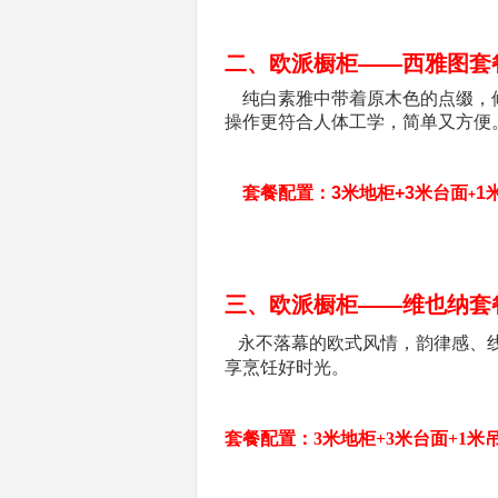
二、欧派橱柜——西雅图套
纯白素雅中带着原木色的点缀，
操作更符合人体工学，简单又方便
套餐
配置：
3米地柜+3米台面
1
+
三、欧派橱柜——
维也纳
套
永不落幕的欧式风情，韵律感、
享烹饪好时光。
套餐
配置：
3米地柜+3米台面+1米吊