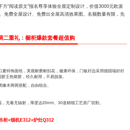
下方“阅读原文”报名尊享体验全屋定制设计，
价值3000元欧派
量、免费全屋设计、免费出全屋高清效果图。
名额数量有限，先
演二重礼：橱柜爆款套餐超值购
夏特饰面纸，美观耐磨耐刮花，健康环保，门板封边采用德国瑞好封
国胶王热熔胶，经久耐用，不易脱落。
黑橡木两两搭配，自由组合。
，无毒无辐射，厚度达20mm、30道精细工艺原厂切割。
吊柜+烟机E312+炉灶Q312