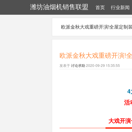
潍坊油烟机销售联盟
首页
行业新闻
欧派金秋大戏重磅开演!全屋定制装
欧派金秋大戏重磅开演!
发表于
讨论求助
2020-09-29 15:35:55
4
活
大戏开演