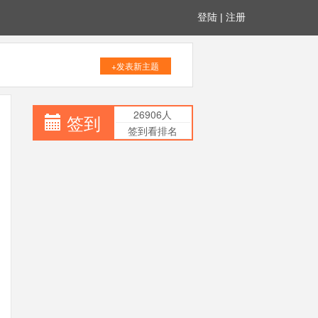
登陆
|
注册
+发表新主题
26906人
签到
签到看排名