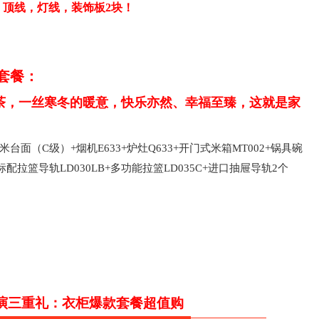
顶线，灯线，装饰板2块！
套餐：
茶，一丝寒冬的暖意，快乐亦然、幸福至臻，这就是家
.6米台面（C级）+烟机E633+炉灶Q633+开门式米箱MT002+锅具碗
A+标配拉篮导轨LD030LB+多功能拉篮LD035C+进口抽屉导轨2个
演三重礼：衣柜爆款套餐超值购