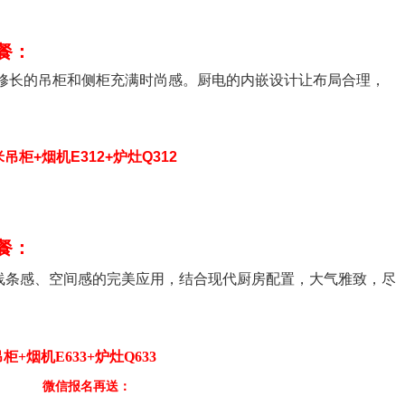
餐：
修长的吊柜和侧柜充满时尚感。厨电的内嵌设计让布局合理，
。
米吊柜+烟机E312+炉灶Q312
餐：
线条感、空间感的完美应用，结合现代厨房配置，大气雅致，尽
柜+烟机E633+炉灶Q633
微信报名再送：