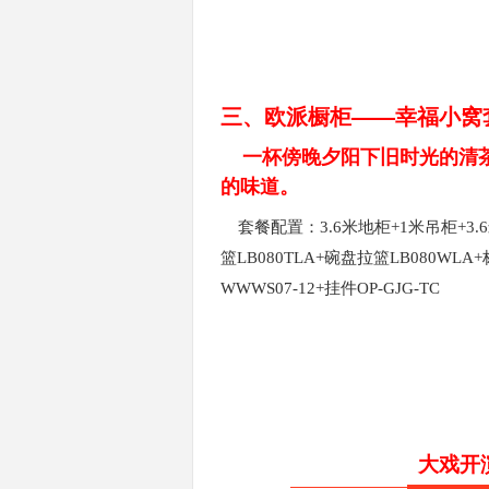
三、欧派橱柜——幸福小窝
一杯傍晚夕阳下旧时光的清
的味道。
套餐配置：
3.6米地柜+1米吊柜+3
篮LB080TLA+碗盘拉篮LB080WL
WWWS07-12+挂件OP-GJG-TC
大戏开