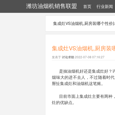
潍坊油烟机销售联盟
首页
行业新闻
集成灶VS油烟机,厨房装哪个性价
集成灶VS油烟机,厨房装
发表于
讨论求助
2022-07-08 07:16:27
是抽油烟机好还是集成灶好？
烟味大的进不去人，不过随着时代
掰扯集成灶和油烟机这笔账。
目前市面上集成灶主要有两种
灶的优缺点。