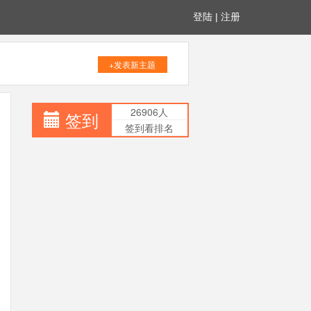
登陆
|
注册
+发表新主题
26906人
签到
签到看排名