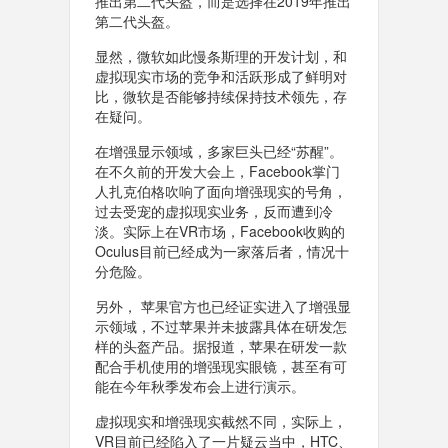
推出第二代头盔，而是选择在2019年推出
第二代头盔。
显然，微软如此慢条斯理的开发计划，和
虚拟现实市场的竞争和活跃形成了鲜明对
比，微软是否能够持续保持技术领先，存
在疑问。
在增强显示领域，多家巨头已经“苏醒”。
在不久前的开发大会上，Facebook掌门
人扎克伯格吹响了面向增强现实的号角，
过去受宠的虚拟现实业务，反而遭到冷
淡。实际上在VR市场，Facebook收购的
Oculus目前已经成为一家落后者，情况十
分危险。
另外， 苹果官方也已经证实进入了增强显
示领域，不过苹果并未披露具体在研发怎
样的头盔产品。据报道，苹果在研发一款
配合手机使用的增强现实眼镜，甚至有可
能在今年秋季发布会上进行演示。
虚拟现实和增强现实截然不同，实际上，
VR目前已经陷入了一片疑云当中，HTC、