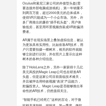
Oculus和索尼三家公司的外接型头盔(需
要连接外部电脑或游戏机)，第一年销量不
到两百万套，超过2000美元的总体成本，
使得VR只能成为一个小众市场。另外，许
多厂商推出的廉价“插手机头盔”，用户体
验低劣，甚至用环景视频伪装成VR欺骗消
费者。
AR属于在现实场景上叠加虚拟信息，被认
为更加具有实用性。比如依靠AR技术，用
户只需要拍摄一棵树木，相关的软件就能
够立刻进行识别，并在照片上显示出这种
树木的各种介绍信息。
除了HoloLens之外，另外一家获得十几亿
美元风投的Magic Leap公司也在研发AR
头盔，但是这家公司目前面临技术难关，
并且被抨击用特效视频“表演”产品能力，
欺骗投资人。Magic Leap是否能够推出革
命性的AR技术，仍然值得关注。
“智能手机已经死亡”这样的言论，对于微
软颇具讽刺性。据报道，第一季度，微软