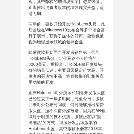
观，其中微软的增强现实项目进展缓慢，
距离推出消费者版本的增强现实头盔，遥
遥无期。
两年前，微软开始开发HoloLens头盔，此
后曾经在Windows10发布会等多个场合进
行了演示，获得了媒体的好评。微软也被
视为增强显示领域的领导企业。
随后微软开始面向开发者销售第一代的
HoloLens头盔，定价高达令人吃惊的
3000美元。据报道，HoloLens开发版头
盔的销量低迷，主要原因是定价太高。开
发者购买热情不高，将直接影响到相关应
用功能的开发。
距离HoloLens对外演示和销售开发版头盔
已经过去了一年多时间，时至今日，微软
并未对外公布时间表，何时能够推出消费
版头盔。据不久前外媒报道，因为在AR领
域处于明显的技术优势，微软正在以“慢工
出细活”的方式，继续研发后续版本的
HoloLens头盔，其中微软不会在2018年