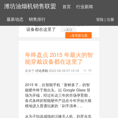
潍坊油烟机销售联盟
首页
行业新闻
最新动态
销售排行
登陆
|
注册
年终盘点 2015 年最火的智能穿戴
设备都在这里了
+关注
+发表新主题
年终盘点 2015 年最火的智
能穿戴设备都在这里了
发表于
讨论求助
2022-06-09 07:10:16
2015 年，比智能手机「新鲜多了」的智
能硬件终于熬出头。以 Google Glass 登
场为开端，经过长达三年的市场孕育期，
各式各样的智能硬件产品在今年开始大规
模地进入普通玩家的「剁手清单」。
从为子怡送戒指的汪峰无人机，到罗永浩