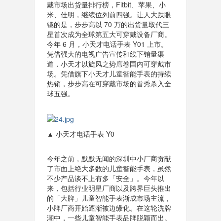
戴市场出货量排行榜，Fitbit、苹果、小
米、佳明，继续位列前四强。让人大跌眼
镜的是，步步高以 70 万的出货量取代三
星首次成为全球第五大可穿戴设备厂商。
今年 6 月，小天才电话手表 Y01 上市。
凭借强大的电视广告宣传和线下销量渠
道，小天才以旋风之势席卷国内可穿戴市
场。凭借旗下小天才儿童智能手表的持续
热销，步步高在可穿戴市场的首秀杀入全
球五强。
▲ 小天才电话手表 Y0
今年之前，默默无闻的深圳中小厂商贡献
了市面上绝大多数的儿童智能手表，虽然
不少产品谈不上有多「安全」。今年以
来，包括行业明星厂商以及跨界巨头推出
的「大牌」儿童智能手表渐成市场主流，
小牌厂商开始逐渐被边缘化。在这轮洗牌
潮中，一些儿童智能手表品牌脱颖而出。