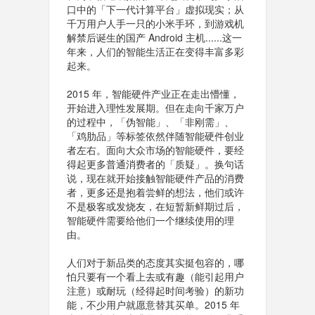
口中的「下一代计算平台」虚拟现实；从
千万用户人手一只的小米手环，到游戏机
解禁后诞生的国产 Android 主机......这一
年来，人们的智能生活正在变得丰富多彩
起来。
2015 年，智能硬件产业正在走出懵懂，
开始进入理性发展期。但在走向千家万户
的过程中，「伪智能」、「非刚需」、
「鸡肋品」等标签依然伴随智能硬件创业
者左右。面向大众市场的智能硬件，要经
得起更多普通消费者的「质疑」。换句话
说，现在就开始接触智能硬件产品的消费
者，更多还是抱着尝鲜的想法，他们或许
不是极客或发烧友，在短暂新鲜期过后，
智能硬件需要给他们一个继续使用的理
由。
人们对于新品类的态度其实挺包容的，哪
怕只要有一个看上去或有趣（能引起用户
注意）或耐玩（经得起时间考验）的新功
能，不少用户就愿意替其买单。2015 年