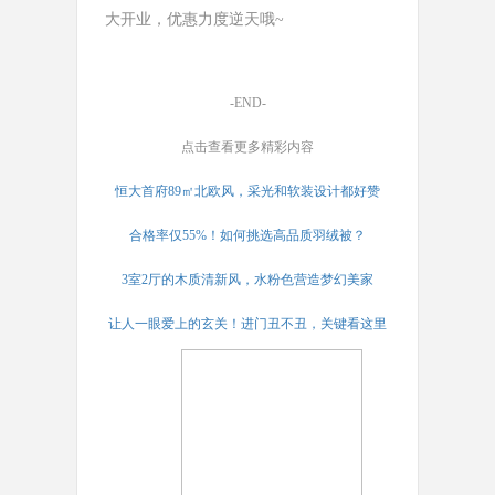
大开业，优惠力度逆天哦~
-END-
点击查看更多精彩内容
恒大首府89㎡北欧风，采光和软装设计都好赞
合格率仅55%！如何挑选高品质羽绒被？
3室2厅的木质清新风，水粉色营造梦幻美家
让人一眼爱上的玄关！进门丑不丑，关键看这里