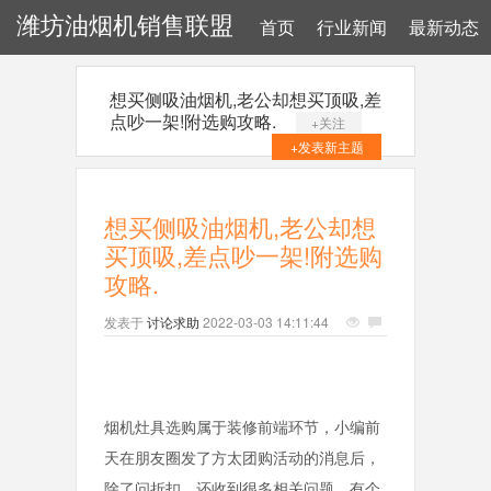
潍坊油烟机销售联盟
首页
行业新闻
最新动态
想买侧吸油烟机,老公却想买顶吸,差
点吵一架!附选购攻略.
+关注
+发表新主题
想买侧吸油烟机,老公却想
买顶吸,差点吵一架!附选购
攻略.
发表于
讨论求助
2022-03-03 14:11:44
烟机灶具选购属于装修前端环节，小编前
天在朋友圈发了方太团购活动的消息后，
除了问折扣，还收到很多相关问题，有个