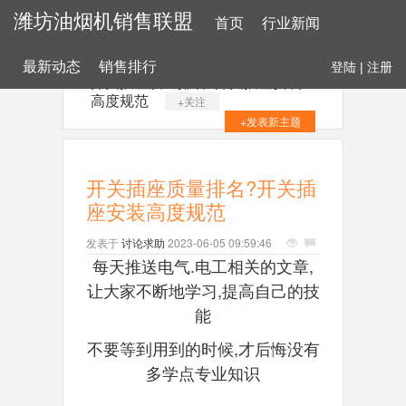
潍坊油烟机销售联盟
首页
行业新闻
最新动态
销售排行
登陆
|
注册
开关插座质量排名?开关插座安装
高度规范
+关注
+发表新主题
开关插座质量排名?开关插
座安装高度规范
发表于
讨论求助
2023-06-05 09:59:46
每天推送电气.电工相关的文章,
让大家不断地学习,提高自己的技
能
不要等到用到的时候,才后悔没有
多学点专业知识