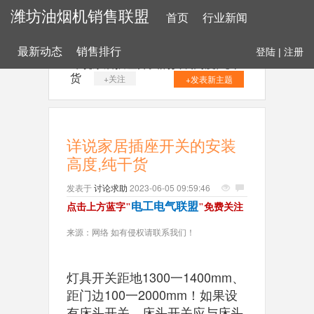
潍坊油烟机销售联盟
首页
行业新闻
最新动态
销售排行
登陆
|
注册
详说家居插座开关的安装高度,纯干
货
+关注
+发表新主题
详说家居插座开关的安装
高度,纯干货
发表于
讨论求助
2023-06-05 09:59:46
电工电气联盟
点击上方蓝字
"
"免费关注
来源：网络
如有侵权请联系我们！
灯具开关距地1300一1400mm、
距门边100一2000mm！如果设
有床头开关，床头开关应与床头