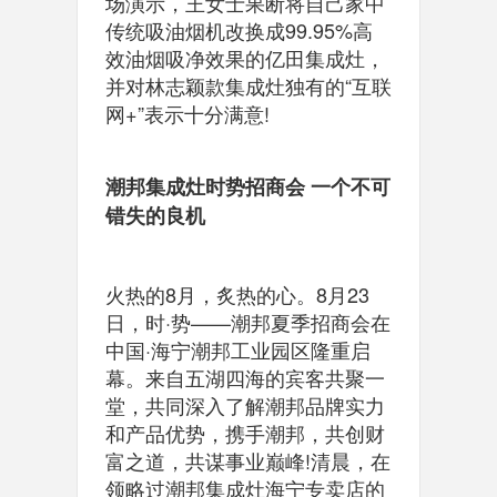
场演示，王女士果断将自己家中
传统吸油烟机改换成99.95%高
效油烟吸净效果的亿田集成灶，
并对林志颖款集成灶独有的“互联
网+”表示十分满意!
潮邦集成灶时势招商会 一个不可
错失的良机
火热的8月，炙热的心。8月23
日，时·势——潮邦夏季招商会在
中国·海宁潮邦工业园区隆重启
幕。来自五湖四海的宾客共聚一
堂，共同深入了解潮邦品牌实力
和产品优势，携手潮邦，共创财
富之道，共谋事业巅峰!清晨，在
领略过潮邦集成灶海宁专卖店的