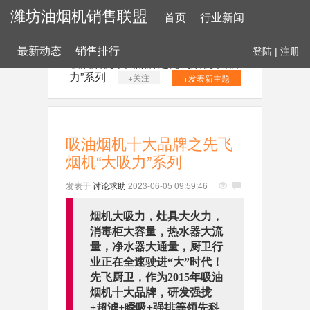
潍坊油烟机销售联盟
首页
行业新闻
最新动态
销售排行
登陆
|
注册
吸油烟机十大品牌之先飞烟机“大吸
力”系列
+关注
+发表新主题
吸油烟机十大品牌之先飞
烟机“大吸力”系列
发表于
讨论求助
2023-06-05 09:59:46
烟机大吸力，灶具大火力，
消毒柜大容量，热水器大流
量，净水器大通量，厨卫行
业正在全速驶进“大”时代！
先飞厨卫，作为2015年吸油
烟机十大品牌，研发强拢
+超滤+瞬吸+强排等领先科