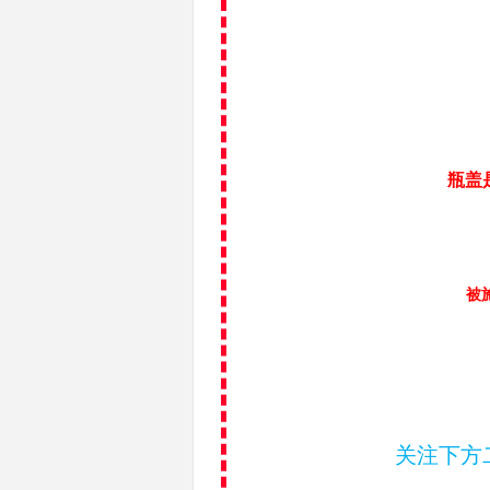
瓶盖
被
关注下方