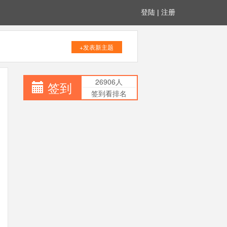
登陆
|
注册
+发表新主题
26906人
签到
签到看排名