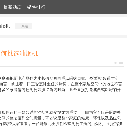
最新动态
销售排行
油烟机
+关注
如何挑选油烟机
家庭都把厨电产品列为小长假期间的重点采购目标。俗话说“穷看厅堂，
人而言，承担着一日三餐烹饪重任的厨房，在整个家居空间中的地位不言
越多的家庭偏向把厨房装潢得简约时尚，甚至直接打造成西式厨房的开
那如何选购一款合适的油烟机就变得尤为重要——因为它不仅是厨房整
空间的整洁度和空气质量，可以说跟整个家庭的健康、环保以及品位息
我们就带大家看看，一台能够完美胜任欧式厨房主角的油烟机，到底需要