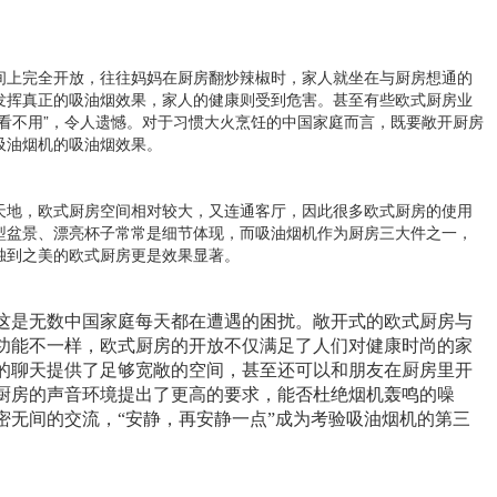
间上完全开放，往往妈妈在厨房翻炒辣椒时，家人就坐在与厨房想通的
发挥真正的吸油烟效果，家人的健康则受到危害。甚至有些欧式厨房业
看不用”，令人遗憾。对于习惯大火烹饪的中国家庭而言，既要敞开厨房
吸油烟机的吸油烟效果。
天地，欧式厨房空间相对较大，又连通客厅，因此很多欧式厨房的使用
型盆景、漂亮杯子常常是细节体现，而吸油烟机作为厨房三大件之一，
独到之美的欧式厨房更是效果显著。
这是无数中国家庭每天都在遭遇的困扰。敞开式的欧式厨房
与
功能不一样，欧式厨房的开放不仅满足了人们对健康时尚的家
的聊天提供了足够宽敞的空间，甚至还可以和朋友在厨房里开
厨房的声音环境提出了更高的要求，能否杜绝烟机轰鸣的噪
密无间的交流，“安静，再安静一点”成为考验吸油烟机的第三