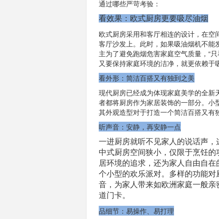
通过哪些严苛考验：
看效果：欧式厨房更要吸尽油烟
欧式厨房采用和客厅相连的设计，在空
客厅沙发上。此时，如果吸油烟机不能
主为了避免跑烟危害家庭空气质量，“只
又要保持家庭环境的洁净，就更依赖于
看外形：简洁百搭又有独到之美
现代厨房已经成为体现家庭美学的全新
者都将厨房作为家居装饰的一部分。小
其外观造型对于打造一个简洁百搭又有
听声音：安静，再安静一点
一进厨房就听不见家人的说话声，
中式厨房空间狭小，仅限于烹饪的
居环境的追求，还为家人自由自在
个小型的欢乐派对。多样的功能对
音，为家人带来如欧洲家庭一般亲
道门卡。
品细节：易操作、易打理