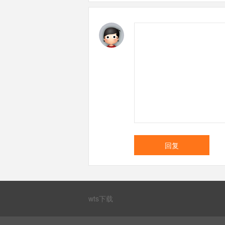
回复
wts下载