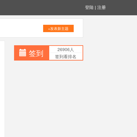
登陆
|
注册
+发表新主题
26906人
签到
签到看排名