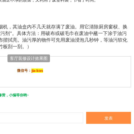
烟机，其油盒内不几天就存满了废油。用它清除厨房窗棂、换
油污剂”。具体方法：用破布或破毛巾在废油中蘸一下涂于油污
布揩拭亮。油污厚的物件可先用废油浸泡几秒钟，等油污软化
竹板刮一刮。）
客厅装修设计效果图
   微信号：
jia-ktzx
修营，小编等你哟~
发表