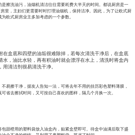
的是擦洗油污，油烟机清洁往往需要耗费大半天的时间。都说厨房是一
厨房里，主妇们更需要时时打理油烟机，保持洁净。因此，为了让欧式厨
成为欧式厨房业主多加考虑的一个参数。
附在盒底和四壁的油垢很难除掉，若每次清洗干净后，在盒底
清水，油比水轻，再有积油时就会漂浮在水上，清洗时将盒内
，用清洁剂很易清洗干净。
，不易擦干净，据友人告知一法，可将去年不用的挂历彩色塑料薄膜，
既可省去擦拭时间，又可按自己喜欢的图样，隔几个月换一次。
将包甜橙用的塑料袋放入油盒内，贴紧盒壁即可。待盒中油满后取下盛
决油企不净的烦恼，又利用了废塑料袋，节省了时间。