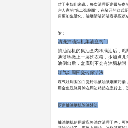
对于主妇们来说，每次清理厨房最头疼
户人家的“第二张脸面”，在敞开的欧式
房更加生活化，油烟清洁简洁容易应该
附：
清洗抽油烟机集油盒窍门
抽油烟机的集油盒内积满油后，粘
薄薄地撒上一层洗衣粉，少加点儿
油倒出后，盒底则不会有油垢粘附
煤气灶周围瓷砖保洁法
煤气灶周围的白瓷砖易被油溅烟薰污染
用金鱼洗涤灵涂在周边粘贴在瓷砖上，
厨房抽油烟机除油妙法
抽油烟机使用后应将油盆清理干净，可
满油的袋子，再换上新袋。这样既可解