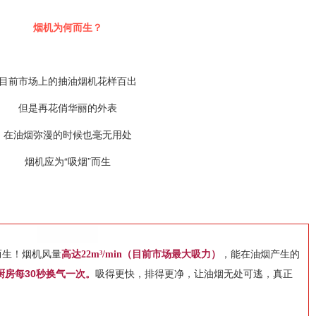
烟机为何而生？
目前市场上的抽油烟机花样百出
但是再花俏华丽的外表
在油烟弥漫的时候也毫无用处
烟机应为“吸烟”而生
而生！烟机风量
高达22m³/min（目前市场最大吸力）
，能在油烟产生的
厨房每30秒换气一次
。
吸得更快，排得更净，让油烟无处可逃，真正