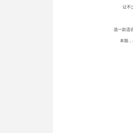
让不
选一款适
本期，