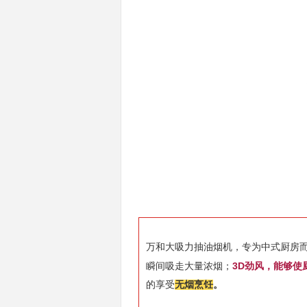
万和大吸力抽油烟机，专为中式厨房
3D劲风，能够使
瞬间吸走大量浓烟；
的享受
无烟烹饪
。