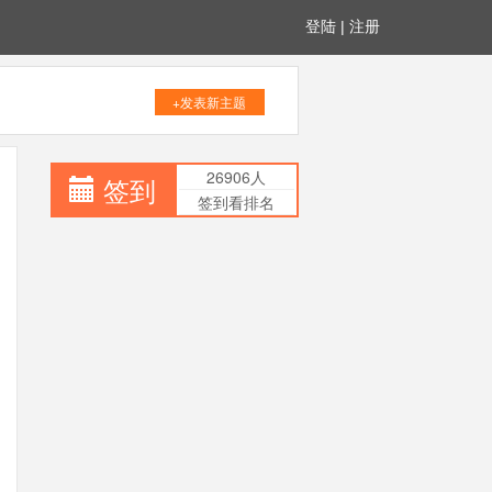
登陆
|
注册
+发表新主题
26906人
签到
签到看排名