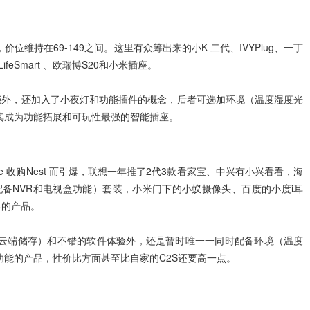
维持在69-149之间。这里有众筹出来的小K 二代、IVYPlug、一丁
LifeSmart 、欧瑞博S20和小米插座。
能外，还加入了小夜灯和功能插件的概念，后者可选加环境（温度湿度光
其成为功能拓展和可玩性最强的智能插座。
le 收购Nest 而引爆，联想一年推了2代3款看家宝、中兴有小兴看看，海
时配备NVR和电视盒功能）套装，小米门下的小蚁摄像头、百度的小度i耳
己的产品。
7天云端储存）和不错的软件体验外，还是暂时唯一一同时配备环境（温度
功能的产品，性价比方面甚至比自家的C2S还要高一点。