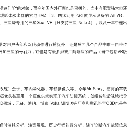
动漫迷们YY的对象，而今年国内外厂商也是蛮拼的。当中有配置强大但还
音观影体验出群的索尼HMZ  T3、凶猛到用iPad 做显示设备的 Air VR 、
ard、三星壕专用的三星Gear VR（只支持三星 Note 4），以及一年中连出
传感器对用户头部和双眼动作进行捕捉外，还是后面几个产品中唯一自带传
外加三星的号召力，它也是有最多游戏厂商响应的产品（当中包括VR版
统）盒子、车内净化器、车载摄像头等。今年Air Story、德赛的车载
 车载摄像头甚至用一个摄像头就实现了汽车防撞系统，创维智能后视镜把导
域，元征、迪纳、博泰 iVoka MINI X等厂商和腾讯路宝OBD也是争
供瞬时油耗分析、油费展现、历史行程花费分析，随车诊断汽车故障信息