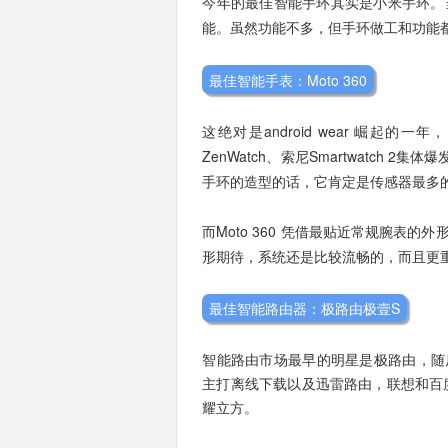
今年的最佳智能手环其实是小米手环。
能。虽然功能不多，但手环做工和功能
最佳智能手表：Moto 360
这绝对是android wear 崛起的一年，Mo
ZenWatch、索尼Smartwatch 
手环的造型的话，它肯定是传感器最多的
而Moto 360 凭借最贴近常规腕表
形期待，系统还是比较流畅的，而且更
最佳智能路由器：极路由极壹S
智能路由市场最早的明星是极路由，随
主打离线下载以及迅雷路由，联想和百度合作
耀立方。