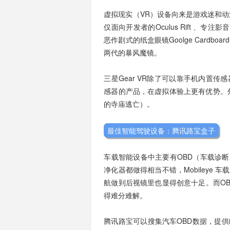
虚拟现实（VR）设备向来是游戏迷和
仅面向开发者的Oculus Rift 、专注影
恶作剧式的纸盒眼镜Goolge Cardbo
两代的暴风魔镜。
三星Gear VR除了可以靠手机内置
感器的产品，在虚拟体验上更有优势。
的寺庙逃亡）。
最佳智能驾驶设备：腾讯路宝盒子
车载智能设备中主要有OBD（车载诊断系
净化器都做得相当不错，Mobileye
航做到后视镜里也显得创意十足。而OBD领
得难分难解。
腾讯路宝可以搜集汽车OBD数据，提