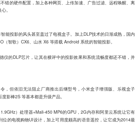
还不错的硬件配置，加上各种网页、上传加速、广告过滤、远程唤醒、离
良心。
年智能投影的风头甚至盖过了电视盒子。加上DLP技术的日渐成熟，国内
（智歌）CX6、山水 X6 等搭载 Android 系统的智能投影。
和德仪的DLP芯片，让其在横评中的投影效果和系统流畅度都还不错，并
禁令，但依旧无法阻止厂商推出后继型号，小米盒子增强版、乐视盒子
、百度影棒2S 等基本都是升级产品。
.9GHz）处理器+Mali-450 MP6的GPU，2G内存和阿里云系统让它有
位的电视购物UI设计，加上可用度颇高的语音遥控，让它成为2014最