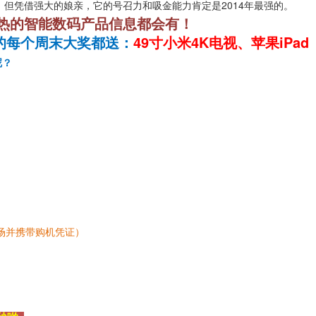
但凭借强大的娘亲，它的号召力和吸金能力肯定是2014年最强的。
热的智能数码产品信息都会有！
的
每
个周末大奖都送：
49寸小米4K电视、苹果iPad
呢？
场并携带购机凭证）