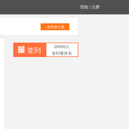
登陆
|
注册
+发表新主题
26906人
签到
签到看排名