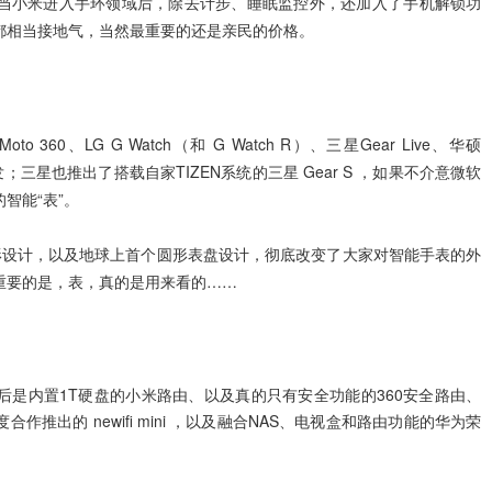
当小米进入手环领域后，除去计步、睡眠监控外，还加入了手机解锁功
都相当接地气，当然最重要的还是亲民的价格。
to 360、LG G Watch（和 G Watch R）、三星Gear Live、华硕
2集体爆发；三星也推出了搭载自家TIZEN系统的三星 Gear S ，如果不介意微软
智能“表”。
的外形设计，以及地球上首个圆形表盘设计，彻底改变了大家对智能手表的外
重要的是，表，真的是用来看的……
后是内置1T硬盘的小米路由、以及真的只有安全功能的360安全路由、
推出的 newifi mini ，以及融合NAS、电视盒和路由功能的华为荣