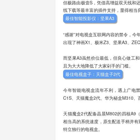
但极路由极壹S，凭借高增益双天线和
线下载等最丰富的插件支持，显得相当
最佳智能投影仪：坚果A3
“感谢”对电视盒互联网内容的禁令，今
出现了神画X1、极米Z3、坚果A3、ZECO
而坚果A3虽然价位最低，但良心做工
且为大大地降低了大家剁手的门槛。
最佳电视盒子：天猫盒子2代
今年智能电视盒流年不利，遇上广电
C1S、天猫魔盒2代、华为秘盒M310
天猫魔盒2代配备晶晨M802的四核A9（1
相当高的系统速度，原生配送手柄并有到
特立独行的电视盒。