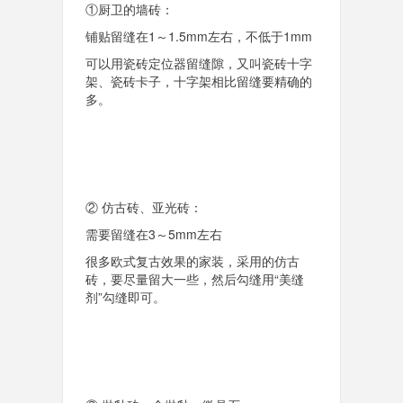
①厨卫的墙砖：
铺贴留缝在1～1.5mm左右，不低于1mm
可以用瓷砖定位器留缝隙，又叫瓷砖十字
架、瓷砖卡子，十字架相比留缝要精确的
多。
② 仿古砖、亚光砖：
需要留缝在3～5mm左右
很多欧式复古效果的家装，采用的仿古
砖，要尽量留大一些，然后勾缝用“美缝
剂”勾缝即可。