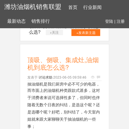
潍坊油烟机销售联盟
首页
行业新闻
最新动态
销售排行
登陆
|
注册
顶吸、侧吸、集成灶,油烟机到底怎
么选?
+关注
+发表新主题
顶吸、侧吸、集成灶,油烟
机到底怎么选?
发表于
讨论求助
2023-06-05 09:59:46
抽油烟机是我们厨房中必不可少的电器，
而市面上的
油烟机种类跟款式甚多，这对
于消费者来说可选择性多了，但同时也伴
随着无数个日夜的纠结，是选这个呢？还
是选哪个呢？好吧，别纠结了，今天室内
姐就来跟大家聊聊关于抽油烟机的一些
事；