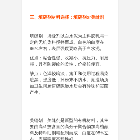
三、填缝剂材料选择：填缝剂or美缝剂
填缝剂：填缝剂以白水泥为主料胶乳与一
定的无机染料搅拌而成。白色的白度在
86%左右，表层强度要略高于白水泥。
优点：黏合性强、收减小、抗压力、耐磨
损，具有防裂纹的柔性，价格较便宜。
缺点：色泽较暗淡，施工和使用过程易染
脏黑，强度低，掉粉末不防水。潮湿场所
如卫生间厨房缝隙渗水后会有异味和霉菌
产生。
美缝剂：美缝剂是新型的有机材料，其主
要由高科技含量的高分子聚合物加高档颜
料及特种助剂精配制而成，白度在95%左
右，表层强度高韧性好。