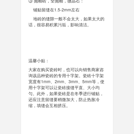
③ 抛釉砖，全抛釉，微晶石：
铺贴留缝在1.5-2mm左右
地砖的缝隙一般不会太大，如果太大的
话，很容易积累污垢，影响清洁。
温馨小贴：
大家在购买瓷砖时，也可以向销售商家咨
询该品种瓷砖的专用十字架。瓷砖十字架
宽度有1mm、2mm、3mm、5mm等，使
用十字架可以让瓷砖接缝平直、大小均
匀。此外，如果瓷砖是在冬季进行铺贴，
还应注意留缝要稍微加大，防止热胀冷
缩，填缝会互相挤压。