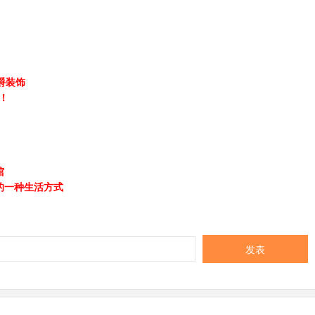
爵装饰
哦！
馆
的一种生活方式
发表