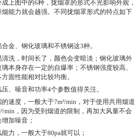
分成上图中的
6
种，拢烟罩的形式不光影响外观，
排烟能力就会越强。不同拢烟罩形式的特点如下
铝合金、钢化玻璃和不锈钢这
3
种。
易清洗，时间长了，颜色会变暗淡；钢化玻璃外
玻璃本身存在一定的自爆率；不锈钢强度较高、
各方面性能相对比较均衡。
风压、噪音和功率
4
个参数值得关注。
烟的速度，一般大于
7m
³
/min
，对于使用共用烟道
m
³
/min
，因为受到烟道的限制，再加大风量不会
会增加噪音；
风能力，一般大于
80pa
就可以；