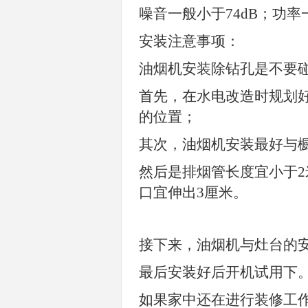
噪音一般小于
74dB
；功率
安装注意事项：
油烟机安装除钻孔是不要
首先，在水电改造时规划
的位置；
其次，油烟机安装最好与
然后是排烟管长度宜小于
2
口宜伸出
3
厘米。
接下来，油烟机与灶台的
最后安装好后开机试用下
如果家中还在进行装修工