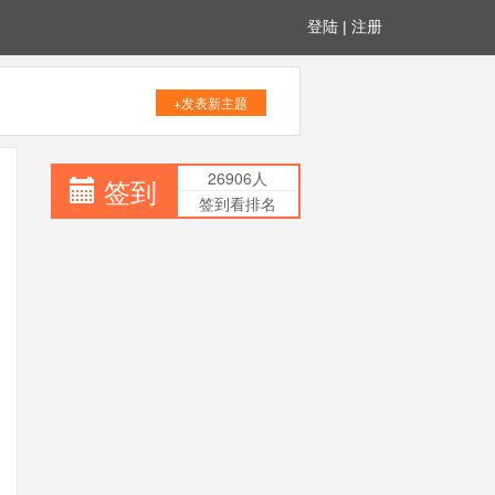
登陆
|
注册
+发表新主题
26906人
签到
签到看排名