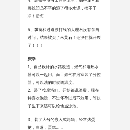
4、装修中没有太注意卫生，搞得花片和
腰线凹凸不平的混了很多水泥，擦不干
净！后悔
5、飘窗和过道波打线的大理石没有亲自
过问，结果被买了米黄石！还没住就开裂
了！！！
庆幸
1、自己设计的水路改造，燃气和电热水
器可以一起用。而且燃气在浴室装了分控
器，可以洗的时候调温度。
2、装了按摩浴缸。开始都说浪费，现在
特喜欢泡澡，不过怀孕以后不敢用，等孩
子生下来还可以给他当泳池。
3、装了大号的嵌入式烤箱，经常烤蛋
挞，白薯，蛋糕……