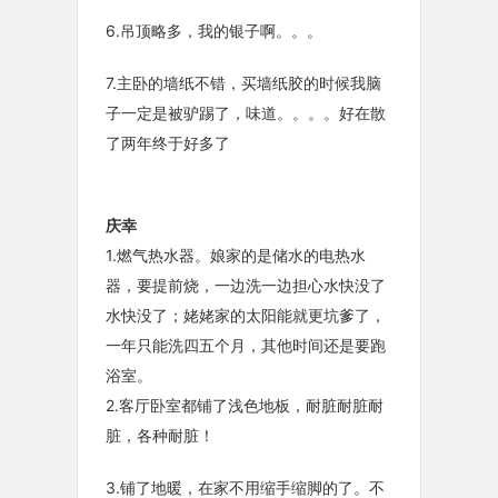
6.吊顶略多，我的银子啊。。。
7.主卧的墙纸不错，买墙纸胶的时候我脑
子一定是被驴踢了，味道。。。。好在散
了两年终于好多了
庆幸
1.燃气热水器。娘家的是储水的电热水
器，要提前烧，一边洗一边担心水快没了
水快没了；姥姥家的太阳能就更坑爹了，
一年只能洗四五个月，其他时间还是要跑
浴室。
2.客厅卧室都铺了浅色地板，耐脏耐脏耐
脏，各种耐脏！
3.铺了地暖，在家不用缩手缩脚的了。不