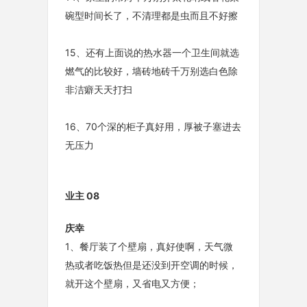
碗型时间长了，不清理都是虫而且不好擦
15、还有上面说的热水器一个卫生间就选
燃气的比较好，墙砖地砖千万别选白色除
非洁癖天天打扫
16、70个深的柜子真好用，厚被子塞进去
无压力
业主 08
庆幸
1、餐厅装了个壁扇，真好使啊，天气微
热或者吃饭热但是还没到开空调的时候，
就开这个壁扇，又省电又方便；