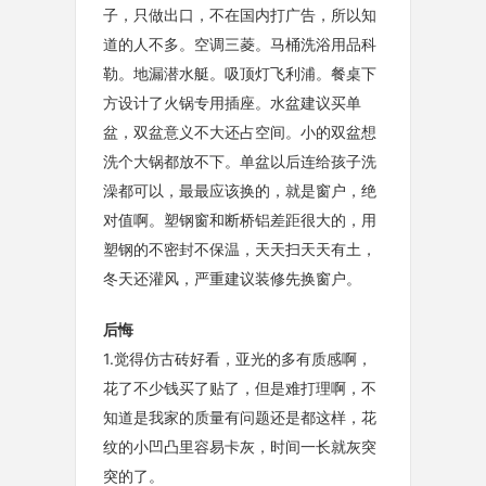
子，只做出口，不在国内打广告，所以知
道的人不多。空调三菱。马桶洗浴用品科
勒。地漏潜水艇。吸顶灯飞利浦。餐桌下
方设计了火锅专用插座。水盆建议买单
盆，双盆意义不大还占空间。小的双盆想
洗个大锅都放不下。单盆以后连给孩子洗
澡都可以，最最应该换的，就是窗户，绝
对值啊。塑钢窗和断桥铝差距很大的，用
塑钢的不密封不保温，天天扫天天有土，
冬天还灌风，严重建议装修先换窗户。
后悔
1.觉得仿古砖好看，亚光的多有质感啊，
花了不少钱买了贴了，但是难打理啊，不
知道是我家的质量有问题还是都这样，花
纹的小凹凸里容易卡灰，时间一长就灰突
突的了。