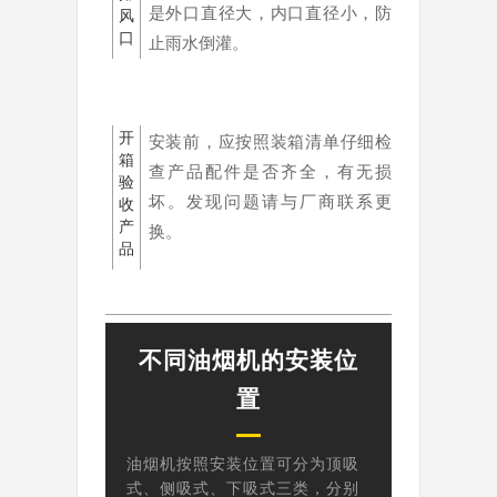
是外口直径大，内口直径小，防
风
口
止雨水倒灌。
开
安装前，应按照装箱清单仔细检
箱
查产品配件是否齐全，有无损
验
坏。
发现问题请与厂商联系更
收
产
换。
品
不同油烟机的安装位
置
油烟机按照安装位置可分为顶吸
式、侧吸式、下吸式三类，分别