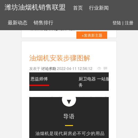
潍坊油烟机销售联盟
首页
行业新闻
最新动态
销售排行
登陆
|
注册
油烟机安装步骤图解
+关注
+发表新主题
油烟机安装步骤图解
发表于
讨论求助
2022-04-11 12:56:12
恩益师傅
厨卫电器 一站服
务
▼
导语
油烟机是现代厨房必不可少的用品