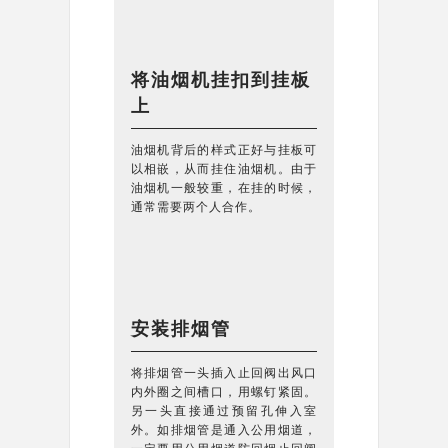
将油烟机挂扣到挂板
上
油烟机背后的样式正好与挂板可
以相嵌，从而挂住油烟机。由于
油烟机一般较重，在挂的时候，
通常需要两个人合作。
安装排烟管
将排烟管一头插入止回阀出风口
内外圈之间槽口，用螺钉紧固。
另一头直接通过预留孔伸入室
外。如排烟管是通入公用烟道，
一定要用公用烟道防回烟止回阀