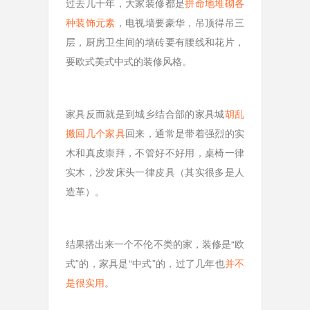
过去几十年，大家装修都是
拼命地堆砌各
种装饰元素
，电视墙要豪华，吊顶得吊三
层，厨房卫生间的墙砖要有腰线和花片，
要欧式美式中式的装修风格。
家具反而就是到城乡结合部的家具城
胡乱
搬回几个家具
回来，通常是带着强烈的实
木和真皮崇拜，不管好不好用，桌椅一律
实木，沙发床头一律皮具（其实很多是人
造革）。
结果搭出来一个不伦不类的家，装修是“欧
式”的，家具是“中式”的，过了几年也
并不
是很实用
。