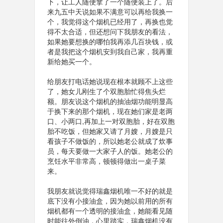
下，让工人随便拿了一个随便装上了。后
来九五中天说如果不满意可以再给我换一
个，我觉得这个烟机已经用了，再换也觉
得不太合适，但还想问下我朋友的看法，
如果她要想换的哪怕我再添几百块钱，或
者是我把这个烟机安到我自己家，我再重
新给她买一个。
给朋友打电话她说现在根本就顾不上这些
了，她女儿刚生了个双胞胎忙得焦头烂
额。朋友说这个烟机的抽油烟功能明显高
于换下来的那个烟机，现在她们家是老两
口、小两口,再加上一对双胞胎，好在双胞
胎不吃饭，但她家又请了月嫂，月嫂是只
看孩子不做饭的，所以她老公就成了炊事
员，每天要做一大家子人的饭。她老公的
烹饪水平非常高，顿顿得做出一桌子菜
来。
我朋友就说觉得瑞鑫烟机唯一不好的就是
底下没有小接油盒，因为她以前用的所有
烟机都有一个透明的接油盒，她能看见随
时能往外倒油，心里踏实，瑞鑫烟机没有