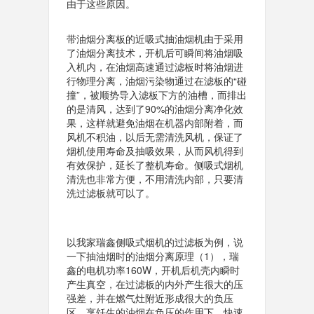
由于这些原因。
带油烟分离板的近吸式抽油烟机由于采用
了油烟分离技术，开机后可瞬间将油烟吸
入机内，在油烟高速通过滤板时将油烟进
行物理分离，油烟污染物通过在滤板的“碰
撞”，被顺势导入滤板下方的油槽，而排出
的是清风，达到了90%的油烟分离净化效
果，这样就避免油烟在机器内部附着，而
风机不积油，以后无需清洗风机，保证了
烟机使用寿命及抽吸效果，从而风机得到
有效保护，延长了整机寿命。侧吸式烟机
清洗也非常方便，不用清洗内部，只要清
洗过滤板就可以了。
以我家瑞鑫侧吸式烟机的过滤板为例，说
一下抽油烟时的油烟分离原理（1），瑞
鑫的电机功率160W，开机后机壳内瞬时
产生真空，在过滤板的内外产生很大的压
强差，并在燃气灶附近形成很大的负压
区，烹饪生的油烟在负压的作用下，快速