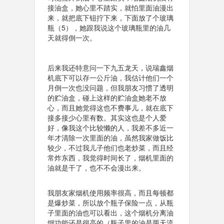
接油盒，她心里不踏实，就怕里面油漫出
来，就把底下钮拧下来，下面放了个玻璃
瓶（5），她跟我说这个玻璃瓶里的油几
天就得倒一次。
后来我还特意问一下九五龙天，说瑞鑫烟
机底下可以存一公斤油，我估计他们一个
月倒一次也没问题，但我朋友习惯了透明
的贮油盒，碰上这样的贮油盒她老不放
心，而且她觉得这也不费事儿，就在底下
接多接少心里有数。其实这也是个人爱
好，像我这个比较懒的人，我差不多近一
年才清除一次里面的油，虽然我家做饭比
较少，不过我儿子他们也老炒菜，而且经
常炸东西，我觉得时间长了，烟机里面的
油就是干了，也不不会漫出来。
我朋友家烟机使用频率很高，而且每顿都
是爆炒菜，所以放个瓶子保险一点，从瓶
子里面的油也可以看出，这个烟机分离油
烟功能还是很高的（瓶子里的油是两天流