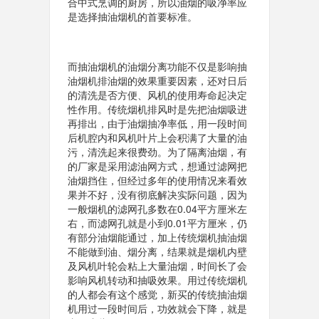
合中式烹调的厨房，所以油烟的吸净率应
是选择抽油烟机的首要标准。
而抽油烟机的油烟分离功能不仅是影响抽
油烟机排油烟的效果重要因素，还对日后
的清洗是否方便、风机的使用寿命起决定
性作用。传统烟机排风时是先把油烟吸进
再排出，由于油烟抽净率低，用一段时间
后机腔内和风机叶片上会积满了大量的油
污，清洗起来很费劲。为了隔离油烟，有
的厂家是采用滤油网方式，想通过滤网把
油烟挡住，但经过多年的使用情况来看效
果并不好，没有彻底解决实际问题，因为
一般烟机的滤网孔多数在0.04平方厘米左
右，而滤网孔就是小到0.01平方厘米，仍
有部分油烟能通过，加上传统烟机抽油烟
不能做到油、烟分离，结果就是烟机内壁
及风机叶轮会粘上大量油烟，时间长了会
影响风机转动和抽吸效果。用过传统烟机
的人都会有这个感觉，新买的传统抽油烟
机用过一段时间后，功效就会下降，就是