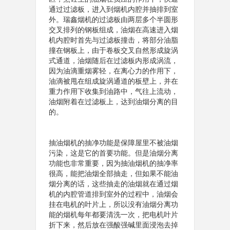
通过过滤板，进入到烟机内腔并抽排到室
外。瑞鑫烟机的过滤板由两层多个半圆形
交叉排列的钢板组成，油烟在高速进入烟
机内腔时首先与过滤板撞击，将部分油脂
撞在钢板上，由于卷板交叉自然形成旋涡
式通道，油烟随后在过滤板内形成涡流，
因为油滴重烟雾轻，在离心力的作用下，
油滴被甩在组成旋涡通道的板壁上，并在
重力作用下收集到油路中，气往上流动，
油烟附着在过滤板上，达到油烟分离的目
的。
抽油烟机的抽净功能是保障屋里不被油烟
污染，这是它的首要功能。但是油烟分离
功能也非常重要，因为抽油烟机的抽净率
很高，能把油烟全部抽走，但如果不能油
烟分离的话，这些抽走的油烟就在通过烟
机的内腔管道排到室外的过程中，油烟会
挂在电机的叶片上，所以没有油烟分离功
能的烟机每年都要清洗一次，把电机叶片
折下来，然后放在强酸强碱里面浸泡去掉