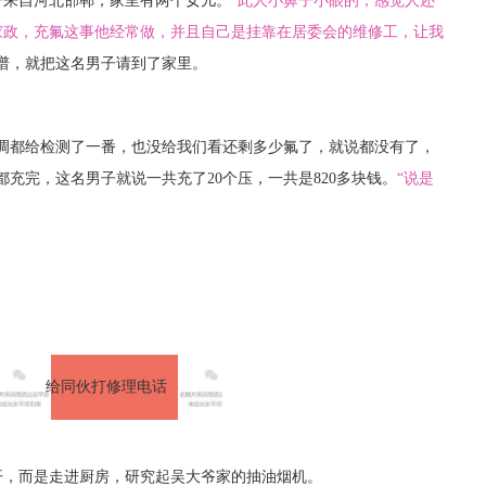
子来自河北邯郸，家里有两个女儿。
“此人小鼻子小眼的，感觉人还
家政，充氟这事他经常做，并且自己是挂靠在居委会的维修工，让我
谱，就把这名男子请到了家里。
空调都给检测了一番，也没给我们看还剩多少氟了，就说都没有了，
都充完，这名男子就说一共充了20个压，一共是820多块钱。
“说是
给同伙打修理电话
开，而是走进厨房，研究起吴大爷家的抽油烟机。