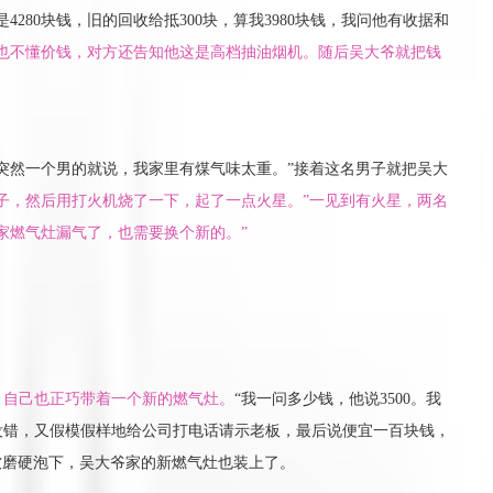
4280块钱，旧的回收给抵300块，算我3980块钱，我问他有收据和
也不懂价钱，对方还告知他这是高档抽油烟机。随后吴大爷就把钱
突然一个男的就说，我家里有煤气味太重。”接着这名男子就把吴大
管子，然后用打火机烧了一下，起了一点火星。”一见到有火星，两名
家燃气灶漏气了，也需要换个新的。”
，自己也正巧带着一个新的燃气灶。
“我一问多少钱，他说3500。我
没错，又假模假样地给公司打电话请示老板，最后说便宜一百块钱，
子软磨硬泡下，吴大爷家的新燃气灶也装上了。