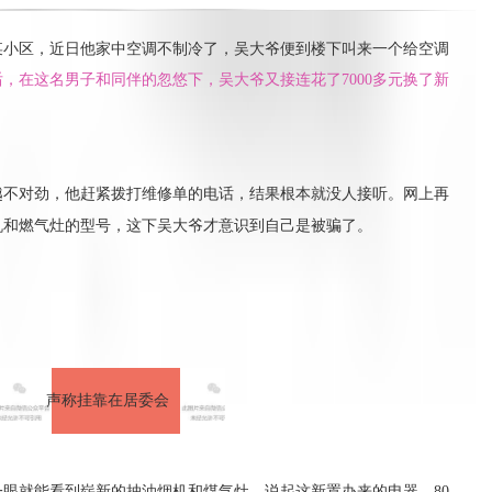
某小区，近日他家中空调不制冷了，吴大爷便到楼下叫来一个给空调
氟后，在这名男子和同伴的忽悠下，吴大爷又接连花了7000多元换了新
越不对劲，他赶紧拨打维修单的电话，结果根本就没人接听。网上再
机和燃气灶的型号，这下吴大爷才意识到自己是被骗了。
声称挂靠在居委会
一眼就能看到崭新的抽油烟机和煤气灶。说起这新置办来的电器，80