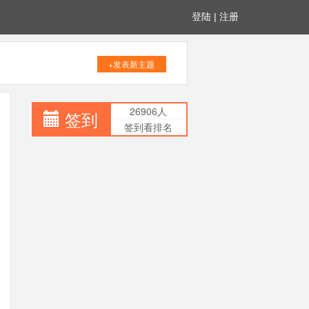
登陆
|
注册
+发表新主题
26906人
签到
签到看排名