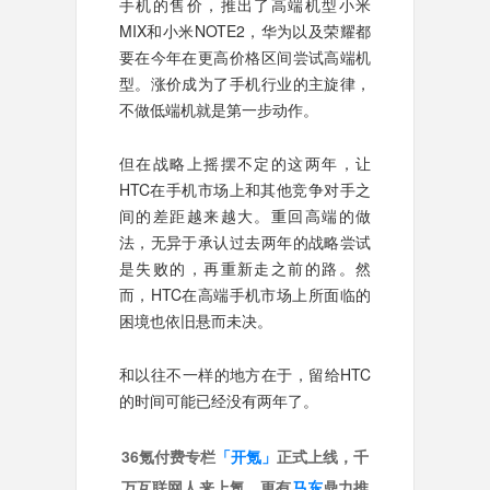
手机的售价，推出了高端机型小米
MIX和小米NOTE2，华为以及荣耀都
要在今年在更高价格区间尝试高端机
型。涨价成为了手机行业的主旋律，
不做低端机就是第一步动作。
但在战略上摇摆不定的这两年，让
HTC在手机市场上和其他竞争对手之
间的差距越来越大。重回高端的做
法，无异于承认过去两年的战略尝试
是失败的，再重新走之前的路。然
而，HTC在高端手机市场上所面临的
困境也依旧悬而未决。
和以往不一样的地方在于，留给HTC
的时间可能已经没有两年了。
36氪付费专栏
「开氪」
正式上线，千
万互联网人来上氪，更有
马东
鼎力推