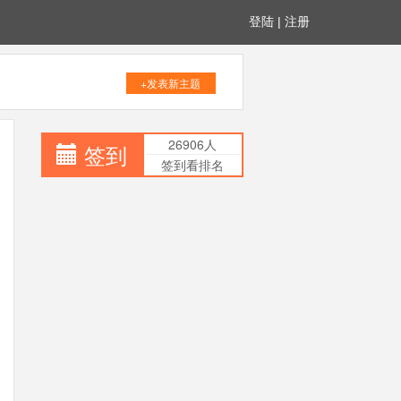
登陆
|
注册
+发表新主题
26906人
签到
签到看排名