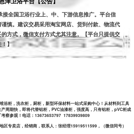
恩泽卫浴平台【公告】
请谨慎。建议交易采用淘宝网店、货到付款、物流代
妥的方式，微信支付方式尤其注意。【平台只提供交
关！】
炭纤维浴柜，洗衣柜，厨柜，新型环
保材料一站式采购中心！从材料到工具
生产周期快，即将代替铝柜，PVC油漆柜，强度高，只有铝柜，pVC
柜成
厂考察参观！电话：
13673653797 17839939809
空白地区专卖店，经销商，联系人：
张经理15919511599，（微信同号）