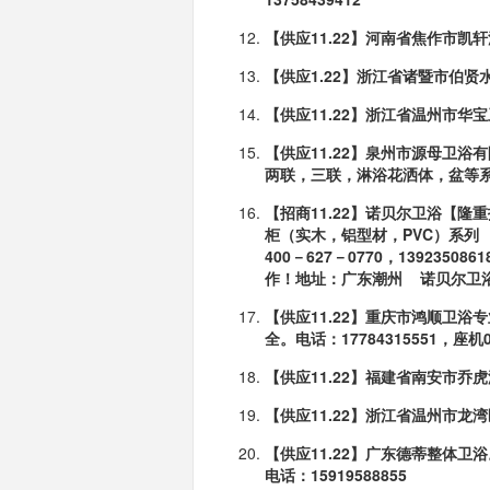
【供应11.22】河南省焦作市
【供应1.22】浙江省诸暨市伯
【供应11.22】浙江省温州市
【供应11.22】泉州市源母卫
两联，三联，淋浴花洒体，
盆等系
【招商11.22】诺贝尔卫浴【
柜（实木，铝型材，PVC）系
列
400－627－0770，1392350
作！地址：广东
潮州 诺贝尔卫
【供应11.22】重庆市鸿顺卫
全。电话：17784315551，座机
【供应11.22】福建省南安市乔
【供应11.22】浙江省温州市
【供应11.22】广东德蒂整体卫
电话：15919588855