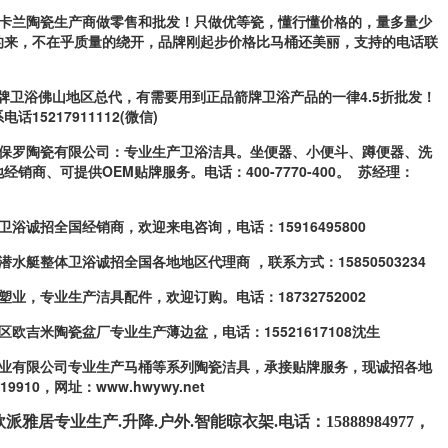
洛蒂卡兰陶瓷生产商做零售和批发！
只做优等瓷，懂行懂价格的，量多量少
的来，不在乎质量的绕开，品牌刚起步价格比马桶还美丽，支持的
电话联
W箭牌卫浴佛山地区总代，有需要用到
正品箭牌卫浴产品的一律4.5折批发！
电话15217911112(微信)
皇家保罗陶瓷有限公司：专业生产卫
浴洁具。坐便器、小便斗、蹲便器、洗
经销商、可提供OEM贴牌服务。电话：400-7770-400。 苏经理
：
滨俪卫浴诚招全国经销商，欢迎来电
咨询，电话：15916495800
路桥潜水艇整体卫浴诚招全国各地地
区代理商 ，联系方式：15850503234
玉泰塑业，专业生产洁具配件，欢迎
订购。电话：18732752002
枫溪区欧吉米陶瓷盆厂专业生产薄边
盆，电话：15521617108沈生
浴实业有限公司专业生产马桶等系列
陶瓷洁具，承接贴牌服务，现诚招各地
919910，网址：www.hwywy.net
派雅居专业生产.升降.户外.智能晾衣架.电话：15888984977，