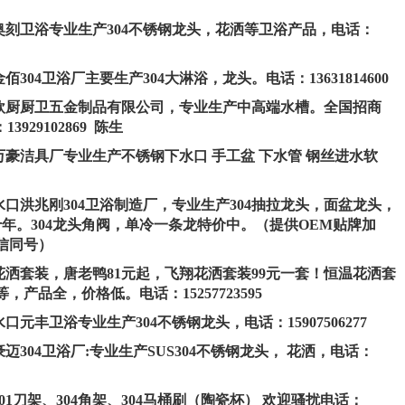
市奥刻卫浴专业生产304不锈钢龙头，花洒等卫浴产品，电话：
佰304卫浴厂主要生产304大淋浴，龙头。电话：13631814600
山市欧厨厨卫五金制品有限公司，专业生产中高端水槽。全国招商
929102869 陈生
市万豪洁具厂专业生产不锈钢下水口 手工盆 下水管 钢丝进水软
市水口洪兆刚304卫浴制造厂，专业生产304抽拉龙头，面盆龙头，
年。304龙头角阀，单冷一条龙特价中。（提供OEM贴牌加
微信同号）
产花洒套装，唐老鸭81元起，飞翔花洒套装99元一套！恒温花洒套
，产品全，价格低。电话：15257723595
口元丰卫浴专业生产304不锈钢龙头，电话：15907506277
豪迈304卫浴厂:专业生产SUS304不锈钢龙头， 花洒，电话：
201刀架、304角架、304马桶刷（陶瓷杯） 欢迎骚扰电话：