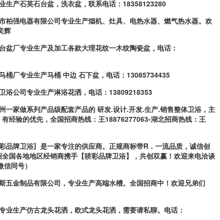
浴专业生产石英石台盆，洗衣盆，联
系电话：18358123280
中山市柏强电器有限公司专业生产烟
机、灶具、电热水器、燃气热水器。欢
奕辉
乐彩台盆厂专业生产及加工各款大理
花纹一木纹陶瓷盆，电话：
伟马桶厂专业生产马桶 中边 石下
盆，电话：13085734435
美多卫浴公司专业生产淋浴花洒，电
话：13809218353
是泉州一家做系列产品级配套产品的
研发.设计.开发.生产.销售整体卫浴，主
有经验的优先，全国招商热线：王18876277063-湖北招商热线
：王
骄彩品牌卫浴〗是一家专注的
供应商。正规商标带R．一流品质，诚信创
招全国各地地区经销商携手【骄彩品牌卫浴】，共创双赢
！欢迎来电洽谈
(微信同号）
哈纳斯五金制品有限公司，专业生产
高端水槽。全国招商中！欢迎兄弟们
销，专业生产仿古龙头花洒，欧式龙
头花洒，需要请私聊。电话：