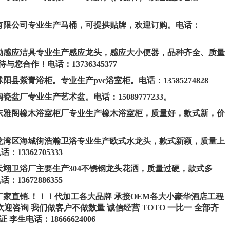
厨卫有限公司专业生产马桶，可提拱贴牌，欢迎订购。电话：
市创勤感应洁具专业生产感应龙头，感应大小便器，品种齐全、质量
您合作！电话：13736345377
阳县紫青浴柜。专业生产pvc浴室柜。电话：13585274828
瓷盆厂专业生产艺术盆。电话：15089777233。
葛市东雅阁橡木浴室柜厂专业生产橡木浴室柜，质量好，款式新，价
州市龙湾区海城街浩瀚卫浴专业生产欧式水龙头，款式新颖，质量上
3362705333
市天翊卫浴厂主要生产304不锈钢龙头花洒，质量过硬，款式多
3672886355
市厂家直销.！！！代加工各大品牌 承接OEM各大小豪华酒店工程
牧 欢迎咨询 我们做客户不做数量 诚信经营 TOTO 一比一 全部齐
李生电话：18666624006