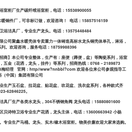
凯轩浴室柜厂生产碳纤维浴室柜，电
话：15538900055
贤水暖铜件厂，可非标订做，欢迎
咨询！ 电话：15857516159
华宝卫浴洁具厂，专业生产龙头。电
话：13575448484
浴有限公司聚鑫水暖壳体专卖重力一
体铸造高标水龙头铜壳体单孔，淋浴，
列。欢迎咨询，服务电话：18759988396
隆重招商】本公司专业整体，生产有
：座便（蹲便，盆）等陶瓷系列，浴室
 ，五金（花洒，龙头，挂件）等系列，招商热线：0768－
2189873
8618梅经理 官网：
http//www?nnbbl?com 欢迎各位来公司参观指导工
浴（中国）集团有限公司
浴专业生产玉石盆、拉花盆、贴花盆
、吹花盆、洗衣盆系列，各种款式齐
023-62846225。
虎洁具厂生产各类水龙头，304不
锈钢角阀 龙头电话：15880801600
龙湾区贝诗特卫浴专业生产花洒，龙
头主体，电话：13600663942 小杨
浴。专业生产马桶。龙头、实木/
橡木浴室柜。物美价廉欢迎大家来选购。