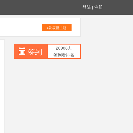
登陆
|
注册
+发表新主题
26906人
签到
签到看排名