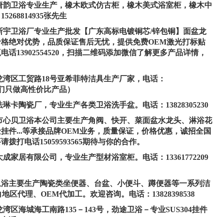
州市唐韵卫浴专业生产，橡木欧式仿古柜，橡木美式浴室柜，橡木中
68814935张先生
平市斯宇卫浴厂专业生产批发【广东高标电镀铜芯/锌包铜】面盆龙
格绝对优势，品质保证售后无忧，提供免费OEM激光打标贴
话13902554520，扫描二维码添加微信了解更多产品详情，
市龙湾区工贸路18号亚希菲特洁具生产厂家，电话：
（我们只做高性价比产品）
法琳卡陶瓷厂，专业生产各类卫浴洗手盆。电话：13828305230
南安市心贝卫浴本公司主要生产角阀、快开、菜面盆水龙头、淋浴花
挂件...等承接品牌OEM业务，质量保证，价格优惠，诚招全国
打电话15059593565期待与你的合作。
大成家居有限公司，专业生产型材浴室柜。电话：13361772209
卫浴主要生产陶瓷类坐便器、台盆、小便斗、蹲便器等一系列洁
空白地区代理、OEM代加工。欢迎咨询。电话：13828398538
龙湾区海城海工南路135－143号，劲途卫浴－专业SUS304挂件