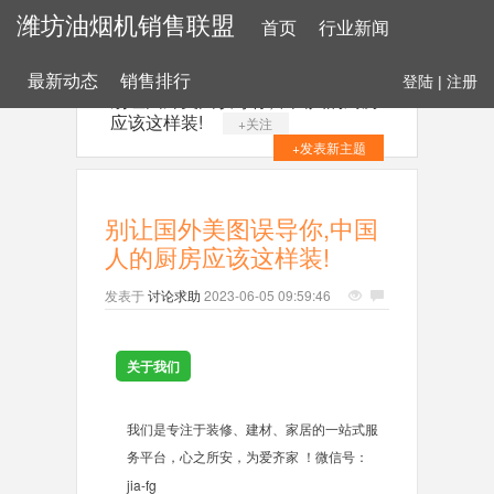
潍坊油烟机销售联盟
首页
行业新闻
最新动态
销售排行
登陆
|
注册
别让国外美图误导你,中国人的厨房
应该这样装!
+关注
+发表新主题
别让国外美图误导你,中国
人的厨房应该这样装!
发表于
讨论求助
2023-06-05 09:59:46
关于我们
我们是专注于装修、建材、家居的一站式服
务平台，心之所安，为爱齐家 ！
微信号：
jia-fg