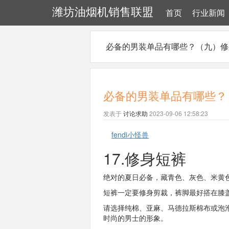
潍坊油烟机销售联盟
首页
行业新闻
必备的男装单品有哪些？（九）修
必备的男装单品有哪些？
发表于
讨论求助
2023-09-06 12:58:23
fendi小怪兽
17.修身短裤
绝对的夏日必备，藏青色、灰色、米黄
短裤一定要修身剪裁，裤脚最好搭在膝
请选择纯棉、亚麻、马德拉斯棉布或泡
时尚的男士的形象。