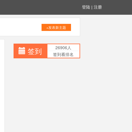
登陆
|
注册
+发表新主题
26906人
签到
签到看排名