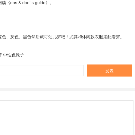
 & don’ts guide》。
棕色、灰色、黑色然后就可劲儿穿吧！尤其和休闲款衣服搭配着穿。
 中性色靴子
发表