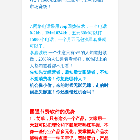
荐
2
个
1000
加盟商马上回本，还可以推广
市场赚钱！
7.
网络电话采用
voip
回拨技术，一个电话
0-2kb
，
1M=1024kb
，五元
30M
可以打
15000
个电话，一个月五元包流量套餐就
可以了。
李嘉诚说
:
一个生意只有
5%
的人知道赶紧
做，
20%
的人知道看看就好，
80%
以上的
人都知道看都不用看！
先知先觉经营者，后知后觉跟随者，不知
不觉消费者！你想做哪种人？
机会像小偷，来的时候无影无踪，走的时
候损失惨重！你还要错过机会吗
？
国通节费软件的优势
1
，简单，只有这么一个产品。大家用一
天就可以把理论和下载流程熟练掌握。不
像一些行业产品多元化，要掌握其产品功
能特点需一一学习牢记，费时费力，产品