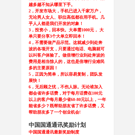
越多越不知从哪里下手。
2
，开发市场大，手机已进入千家万户，
无论男人女人、职位高低都在用手机。几
乎人人都是我们开发的对象！
3
，投资小，回本快。大单需
1000
元， 大
单只要分享
3
个大单立即回本！
4
，不需要做产品示范。这就减少到处奔
波的各项开支，只要通过电话、电脑就可
以叫客户体验了。做倍增行业到处奔波的
费用是相当惊人的，这也是倍增行业难民
多的主要原因！
5
，正因为简单，所以容易复制，团队发
展快！
6
，无后顾之忧，不伤人脉。无论谁加入
都会省许多话费，对于每月话费在
100元
以上的客户每月最少省60-80元以上，一年
能省多少？既帮助朋友省了许多话费，又
帮助朋友多了一个创业机会
!
中国国通通讯奖励计划
中国国通通讯最新奖励制度