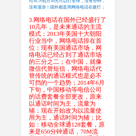
司
ACN
包月
30
元可以打全球，没有分钟，
没有漫游！国外都是用网络电话在拨打；
3.
网络电话在国外已经盛行了
10
几年，是未来通话的主流
模式；
2013
年美国十大朝阳
行业当中，网络电话排在首
位；现有美国通话市场，网
络电话已经占到了通话市场
的三分之二；在中国，就像
微信代替短信，网络电话代
替传统的通话模式也是必不
可挡的一个趋势；
2014
年
6
月
下旬，中国移动等电信公司
的话费套餐全部更改，原来
以通话时间为主，流量为
辅；现在开始改为以流量使
用为主，通话时间为辅；比
如：移动全球通
128
套餐，原
来是
650
分钟通话，
70M
流