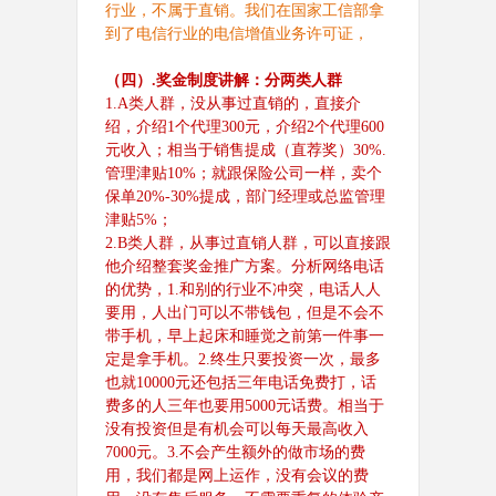
行业，不属于直销。我们在国家工信部拿
到了电信行业的电信增值业务许可证，
（四）
.
奖金制度讲解：分两类人群
1.A类人群，没从事过直销的，直接介
绍，介绍
1
个代理
300
元，介绍
2
个代理
600
元收入；相当于销售提成（直荐奖）
30%.
管理津贴
10%
；就跟保险公司一样，卖个
保单
20%-30%
提成，部门经理或总监管理
津贴
5%
；
2.B
类人群，从事过直销人群，可以直接跟
他介绍整套奖金推广方案。分析网络电话
的优势，
1.
和别的行业不冲突，电话人人
要用，人出门可以不带钱包，但是不会不
带手机，早上起床和睡觉之前第一件事一
定是拿手机。
2.
终生只要投资一次，最多
也就
10000
元还包括三年电话免费打，话
费多的人三年也要用
5000
元话费。相当于
没有投资但是有机会可以每天最高收入
7
000
元。
3.
不会产生额外的做市场的费
用，我们都是网上运作，没有会议的费