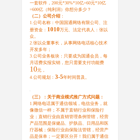
一套软件，
200
元
*30%*10
亿
=60
元
*10
亿
=600
亿（纯利润）你想分多少？
（二）公司介绍
：
1.
公司名称：中国国通网络有限公司、注
1010
册资金：
万元、法定代表人：张以
众。
2.
张以众董事长，从事网络电话核心技术
开发多年；
3.
公司业务板块：只要成为国通会员，每
月话费实报实销，您只需要支付功能费
10
元，
3-5
4.
公司规划：
年时间普及。
（三）：关于商业模式推广方式问题：
1.
网络电话属于通信领域，电信业务，就
像微信一样；不属于直销行业和保险行
业；直销行业由直销管理条例管辖，经营
产品范围是保健品、护肤品、日用品和医
疗器械；保险行业由保险法管辖，经营产
品是保单；一定要区分开！我们属于通信