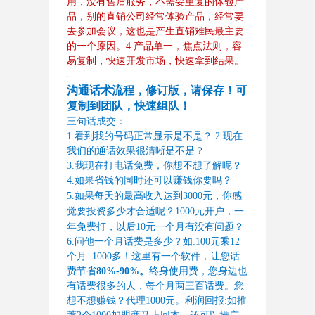
用，没有售后服务，不需要重复的体验产
品，别的直销公司经常体验产品，经常要
去参加会议，这也是产生直销难民最主要
的一个原因。
4.
产品单一，焦点法则，容
易复制，快速开发市场，快速拿到结果。
沟通话术流程，修订版，请保存！可
复制到团队，快速组队！
三句话成交：
1.
看到我的号码正常显示是不是？ 
2.
现在
我们的通话效果很清晰是不是？
3.
我现在打电话免费，你想不想了解呢？
4.
如果省钱的同时还可以赚钱你要吗？
5.
如果每天的最高收入达到
3000
元，你感
觉要投资多少才合适呢？
1000
元开户，
一
年
免费打，以后
10
元一个月有没有问题？
6.
问他一个月话费是多少？如
:100
元乘
12
个月
=1000
多！这里有一个软件，让您话
费节省
80%-90%
。
终身使用费，您身边也
有话费很多的人，每个月两三百话费。您
想不想赚钱？代理
1000
元。利润回报
:
如推