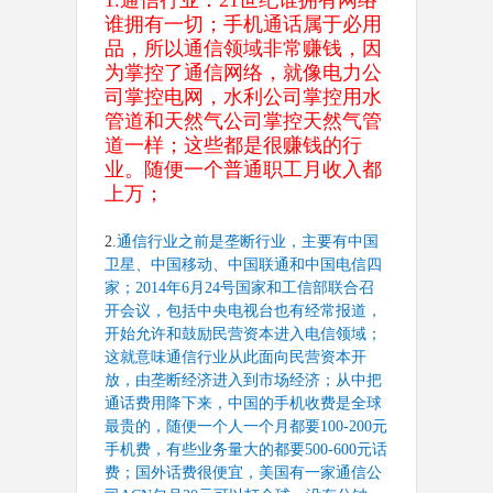
1.
通信行业：
21
世纪谁拥有网络
谁拥有一切；手机通话属于必用
品，所以通信领域非常赚钱，因
为掌控了通信网络，就像电力公
司掌控电网，水利公司掌控用水
管道和天然气公司掌控天然气管
道一样；这些都是很赚钱的行
业。随便一个普通职工月收入都
上万；
2.
通信行业之前是垄断行业，主要有中国
卫星、中国移动、中国联通和中国电信四
家；
2014
年
6
月
24
号国家和工信部联合召
开会议，包括中央电视台也有经常报道，
开始允许和鼓励民营资本进入电信领域；
这就意味通信行业从此面向民营资本开
放，由垄断经济进入到市场经济；从中把
通话费用降下来，中国的手机收费是全球
最贵的，随便一个人一个月都要
100-200
元
手机费，有些业务量大的都要
500-600
元话
费；国外话费很便宜，美国有一家通信公