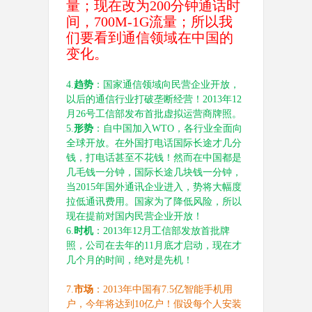
量；现在改为
200
分钟通话时
间，
700M-1G
流量；所以我
们要看到通信领域在中国的
变化。
4.
趋势
：国家通信领域向民营企业开放，
以后的通信行业打破垄断经营！
2013
年
12
月
26
号工信部发布首批虚拟运营商牌照。
5.
形势
：自中国加入
WTO
，各行业全面向
全球开放。在外国打电话国际长途才几分
钱，打电话甚至不花钱！然而在中国都是
几毛钱一分钟，国际长途几块钱一分钟，
当
2015
年国外通讯企业进入，势将大幅度
拉低通讯费用。国家为了降低风险，所以
现在提前对国内民营企业开放！
6.
时机
：
2013
年
12
月工信部发放首批牌
照，公司在去年的
11
月底才启动，现在才
几个月的时间，绝对是先机！
7.
市场
：
2013
年中国有
7.5
亿智能手机用
户，今年将达到
10
亿户！假设每个人安装