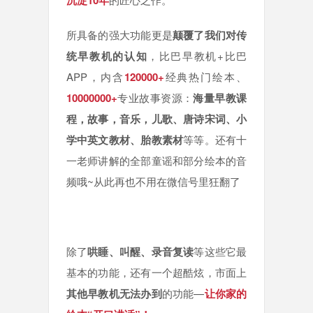
沉淀10年
所具备的强大功能更是
颠覆了我们对传
统早教机的认知
，比巴早教机+比巴
APP，内含
120000+
经典热门绘本、
10000000+
专业故事资源：
海量早教课
程，故事，音乐，儿歌、唐诗宋词、小
学中英文教材、胎教素材
等等。还有十
一老师讲解的全部童谣和部分绘本的音
频哦~从此再也不用在微信号里狂翻了
除了
哄睡、叫醒、录音复读
等这些它最
基本的功能，还有一个超酷炫，市面上
其他早教机无法办到
的功能—
让你家的