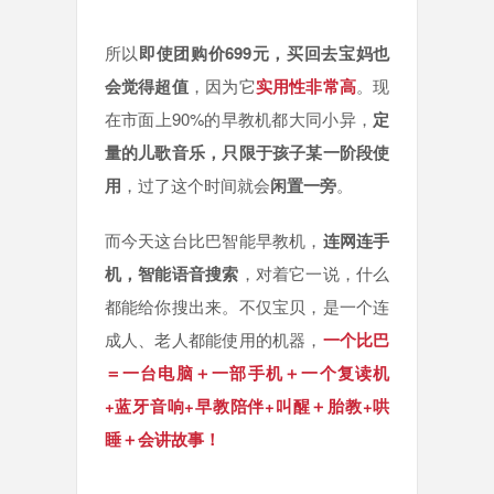
所以
即使团购价699元，买回去宝妈也
会觉得超值
，因为它
实用性非常高
。现
在市面上90%的早教机都大同小异，
定
量的儿歌音乐，只限于孩子某一阶段使
用
，过了这个时间就会
闲置一旁
。
而今天这台比巴智能早教机，
连网连手
机，智能语音搜索
，对着它一说，什么
都能给你搜出来。不仅宝贝，是一个连
成人、老人都能使用的机器，
一个比巴
＝一台电脑＋一部手机＋一个复读机
+蓝牙音响+早教陪伴+叫醒＋胎教+哄
睡＋会讲故事！