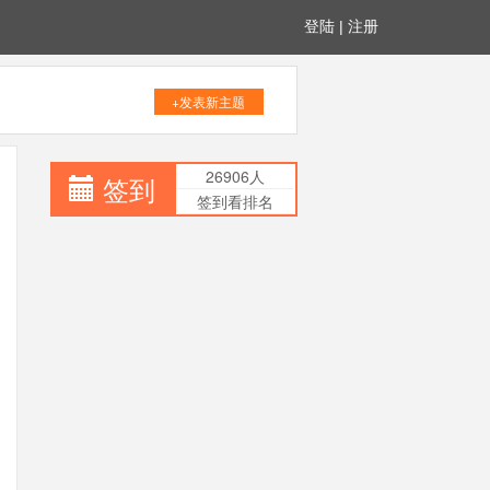
登陆
|
注册
+发表新主题
26906人
签到
签到看排名