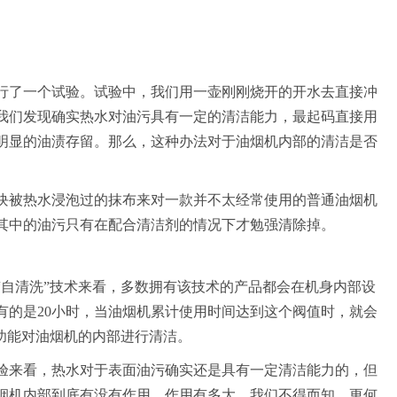
行了一个试验。试验中，我们用一壶刚刚烧开的开水去直接冲
我们发现确实热水对油污具有一定的清洁能力，最起码直接用
明显的油渍存留。那么，这种办法对于油烟机内部的清洁是否
块被热水浸泡过的抹布来对一款并不太经常使用的普通油烟机
其中的油污只有在配合清洁剂的情况下才勉强清除掉。
“自清洗”技术来看，多数拥有该技术的产品都会在机身内部设
有的是20小时，当油烟机累计使用时间达到这个阀值时，就会
”功能对油烟机的内部进行清洁。
验来看，热水对于表面油污确实还是具有一定清洁能力的，但
烟机内部到底有没有作用，作用有多大，我们不得而知。更何