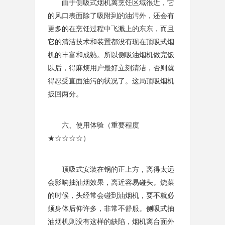
由于侧吸式烟机离烹饪区域很近，它
的风口表面除了吸附到的油污外，还会有
更多的在烹饪过程中飞溅上的东东，而且
它的清洁技术和装置都没有现在顶吸式烟
机的丰富和成熟。所以侧吸油烟机做完饭
以后，得麻烦用户最好立刻清洁，否则就
得忍受直面油污的状况了。这局顶吸烟机
扳回两分。
六、使用体验（重要程度
★☆☆☆☆）
顶吸式安装在锅的正上方，离得太远
会影响抽油烟效果，离近容易碰头。烧菜
的时候，头经常会碰到油烟机，要不就必
须身体后仰许多，非常不舒服。侧吸式抽
油烟机则没有这样的缺陷，烟机离台面外