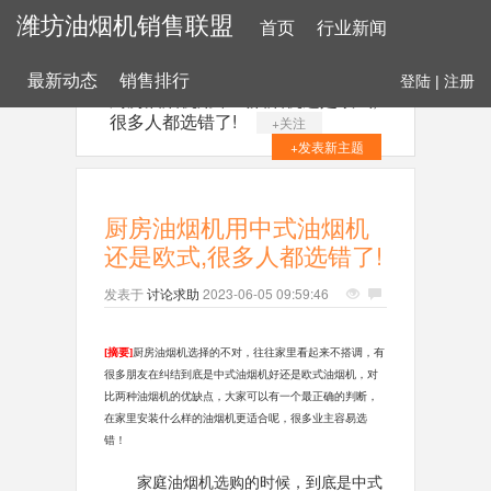
潍坊油烟机销售联盟
首页
行业新闻
最新动态
销售排行
登陆
|
注册
厨房油烟机用中式油烟机还是欧式,
很多人都选错了!
+关注
+发表新主题
厨房油烟机用中式油烟机
还是欧式,很多人都选错了!
发表于
讨论求助
2023-06-05 09:59:46
[摘要]
厨房油烟机选择的不对，往往家里看起来不搭调，有
很多朋友在纠结到底是中式油烟机好还是欧式油烟机，对
比两种油烟机的优缺点，大家可以有一个最正确的判断，
在家里安装什么样的油烟机更适合呢，很多业主容易选
错！
家庭油烟机选购的时候，到底是中式