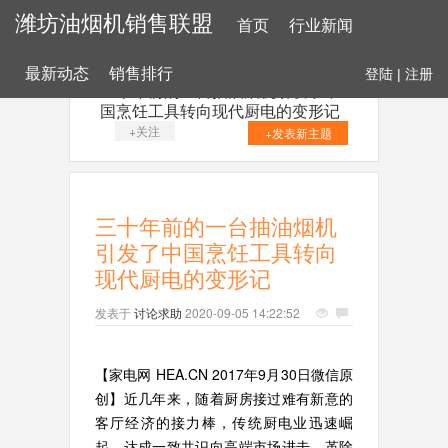
潍坊油烟机销售联盟
首页
行业新闻
最新动态
销售排行
登陆
|
注册
三十年前的一台抽油烟机引发了中
国烹饪工具转向现代厨电的变形记
+关注
+发表新主题
三十年前的一台抽油烟机
引发了中国烹饪工具转向
现代厨电的变形记
发表于
讨论求助
2020-09-05 14:22:52
【家电网 HEA.CN 2017年
9月30日
微信原
创】
近几年来，随着厨房接过难有新意的
客厅经济的接力棒，传统厨电业迅速崛
起，达成一致共识向高端市场进击，革除