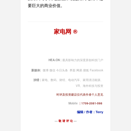
要巨大的商业价值。
家电网 ®
HEA.CN
| 最具影响力的深度原创科技门户
新媒体
| 微博 微信 今日头条 界面 网易 搜狐 Facebook
涉猎
| 家电、数码、财经、电动汽车、家用清洁能源、
VR、海外科技与投资
时评及投资建议仅代表作者个人意见
Mobile
|
1709-2081-598
编辑 / 作者：Terry
—
敬 请 评 论
—