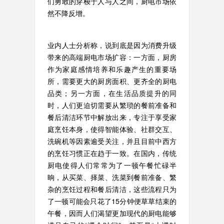
们勇敢的穿梭于人与人之间，厨电市场依
然不降反增。
业内人士分析称，说到底是因为消费升级
带来的高端厨电市场扩容：一方面，厨房
作为家庭感情培养和乐趣产生的重要场
所，需要更大的厨房面积、更齐全的厨电
品类；另一方面，在生活品质提升的同
时，人们更迫切需要从繁琐的餐前准备和
餐后清洁环节中解放出来，专注于享受家
庭烹饪本身，使得智能体验、社群交互、
洗碗机等因素逾受关注，并且目前中西方
的烹饪习惯正在趋于一致。在国内，传统
厨电使得人们常常为了一顿午餐忙碌半
晌，从买菜、择菜、洗菜到餐前准备、繁
杂的烹饪过程和餐后清洁，这些流程只为
了一顿可能会只花了15分钟便草草结束的
午餐，因而人们渴望更加现代的厨电能够