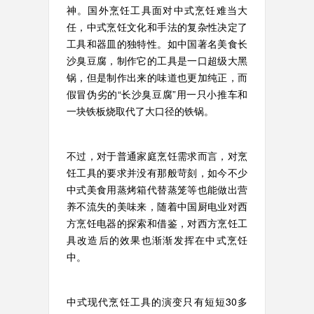
神。国外烹饪工具面对中式烹饪难当大
任，中式烹饪文化和手法的复杂性决定了
工具和器皿的独特性。如中国著名美食长
沙臭豆腐，制作它的工具是一口超级大黑
锅，但是制作出来的味道也更加纯正，而
假冒伪劣的“长沙臭豆腐”用一只小推车和
一块铁板烧取代了大口径的铁锅。
不过，对于普通家庭烹饪需求而言，对烹
饪工具的要求并没有那般苛刻，如今不少
中式美食用蒸烤箱代替蒸笼等也能做出营
养不流失的美味来，随着中国厨电业对西
方烹饪电器的探索和借鉴，对西方烹饪工
具改造后的效果也渐渐发挥在中式烹饪
中。
中式现代烹饪工具的演变只有短短30多