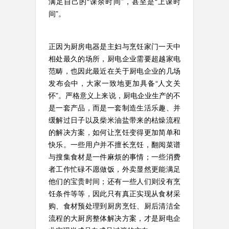
满足自己的“课余时间”，甚至是“上课时
间”。
正因为厨房电器是主妇与烹饪家门一天中
相处最久的场所，厨电企业需要超越家电
范畴，也因此最近在关于厨电企业的几场
发布会中，大家一致地更加具备“人文关
怀”。严格意义上来说，厨电企业生产的不
是一套产品，而是一套制造生活乐趣、并
缓解过日子以及柴米油盐带来的枯燥流程
的解决方案，如何让烹饪变得更加简单和
快乐。一些用户并不擅长烹饪，翻阅菜谱
与搜集食材是一件麻烦的事情；一些消费
者工作忙碌不愿做饭，外卖显然更能满足
他们的宝贵时间；还有一些人们则没有烹
饪条件等等，因此只有真正实现从食材采
购、食材预处理到厨房烹饪、厨后清洁全
流程的大厨房整体解决方案，才是厨电企