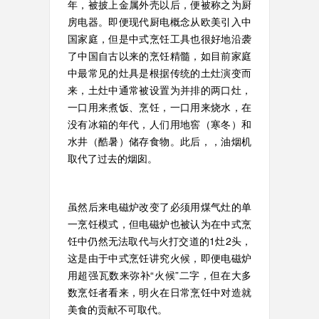
年，被披上金属外壳以后，便被称之为厨
房电器。即便现代厨电概念从欧美引入中
国家庭，但是中式烹饪工具也很好地沿袭
了中国自古以来的烹饪精髓，如目前家庭
中最常见的灶具是根据传统的土灶演变而
来，土灶中通常被设置为并排的两口灶，
一口用来煮饭、烹饪，一口用来烧水，在
没有冰箱的年代，人们用地窖（寒冬）和
水井（酷暑）储存食物。此后，，油烟机
取代了过去的烟囱。
虽然后来电磁炉改变了必须用煤气灶的单
一烹饪模式，但电磁炉也被认为在中式烹
饪中仍然无法取代与火打交道的1灶2头，
这是由于中式烹饪讲究火候，即便电磁炉
用超强瓦数来弥补“火候”二字，但在大多
数烹饪者看来，明火在日常烹饪中对造就
美食的贡献不可取代。