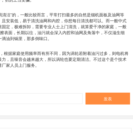
“易清洁”的，一般比较而言，平常打扫最多的自然是烟机面板及油网等
，且安装低，易于清洗油网和内腔，你想每日清洗都可以。而一般中式
丝固定，极难拆卸，需要专业人士上门清洗，就算爱干净的家庭，一般
擦擦表面，长期以往，油污就会深入内腔和油网及角落中，不仅滋生细
一滴油到锅里，那多倒味口。
年，根据家庭使用频率而有所不同，因为涡轮若附着油污过多，则电机将
吸力，且噪音会越来越大，所以涡轮也要定期清洁。不过这个是个技术
请厂家人员上门服务。
发表