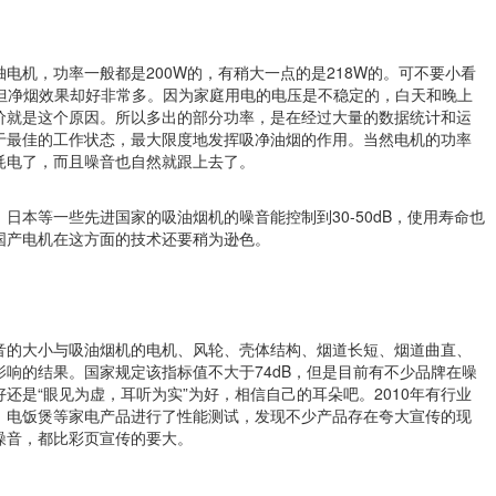
电机，功率一般都是200W的，有稍大一点的是218W的。可不要小看
，但净烟效果却好非常多。因为家庭用电的电压是不稳定的，白天和晚上
价就是这个原因。所以多出的部分功率，是在经过大量的数据统计和运
于最佳的工作状态，最大限度地发挥吸净油烟的作用。当然电机的功率
耗电了，而且噪音也自然就跟上去了。
日本等一些先进国家的吸油烟机的噪音能控制到30-50dB，使用寿命也
国产电机在这方面的技术还要稍为逊色。
音的大小与吸油烟机的电机、风轮、壳体结构、烟道长短、烟道曲直、
响的结果。国家规定该指标值不大于74dB，但是目前有不少品牌在噪
还是“眼见为虚，耳听为实”为好，相信自己的耳朵吧。2010年有行业
、电饭煲等家电产品进行了性能测试，发现不少产品存在夸大宣传的现
噪音，都比彩页宣传的要大。