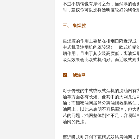
不过不锈钢也有厚薄之分，当然厚的会
时，建议你可以选择透明度较好的钢化
三、 集烟腔
集烟腔的作用主要是在排烟口附近形成
中式机吸油烟机的罩较深），欧式机稍
烟作用，且由于其安装高度低，离油烟
吸烟效果会比欧式机稍好。而近吸式则
四、 滤油网
对于传统的中式或欧式烟机的滤油网有
油等方面各有长短。像其中的大网孔油
油；而细密油网虽然分离油烟效果略佳
油网上，以此来表明不容易漏油，但大
艺的问题，油网整体刚性不足，容易凹
油网的做法。
而近吸式则开创了瓦楞式双错层油网，