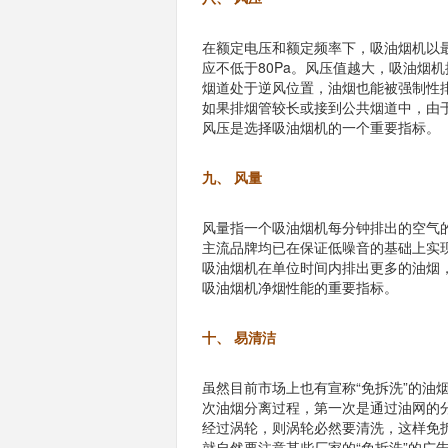
在额定电压和额定频率下，吸油烟机以最
应不低于80Pa。风压值越大，吸油烟
烟道处于逆风位置，油烟也能被强制性
如果排烟管较长或接到公共烟道中，由
风压是选择吸油烟机的一个重要指标。
九、 风量
风量指一个吸油烟机每分钟排出的空气
主流品牌均已在保证低噪音的基础上实现
吸油烟机在单位时间内排出更多的油烟
吸油烟机净烟性能的重要指标。
十、 易清洁
虽然目前市场上也有宣称“免拆洗”的油
次油烟分离过程，第一次是通过油网的
经过涡轮，则涡轮必然要清洗，这样免
就自然要注意某些厂家的“免拆洗”的广