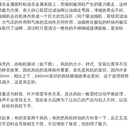
撞击金属面时粘连在金属表面上，而烟则被涡轮产生的吸力吸走，这样
洁极为方便。有人担心双层过滤油网让油烟走弯路，净烟效果会不好。
油烟机会在机体内形成一个巨大的负压区（同个吸油烟机，双错层滤油
，大气压的作用和气体的流动性共同作用，油烟将在极短的时候内被压
板取代了油网，清洁时只需清洁一整块的不锈钢或玻璃面板，更加轻
蜗壳内，由电机驱动（如下图）。风轮的大小、样式、安装位置等不仅
的静音效果。因此风轮的选择格外重要。首先是风轮的直径。国内许多
20mm，相比之下，240mm直径的风轮吸烟效果会更好。这个道理很简
风扇大，这是肯定的。
重量还与材质、叶片密度等有关系。其次风轮一般需经过动平衡处理，
噪声不会变得太大。现在各大品牌为了让自己的产品与别人不同，以实
，纷纷对风轮下手。
拼起来；有的安装两个风轮；有的把风轮转动的方向变一下，反正五花
时开启时会导致相互干扰，不仅增加了噪音，也削弱了吸力。