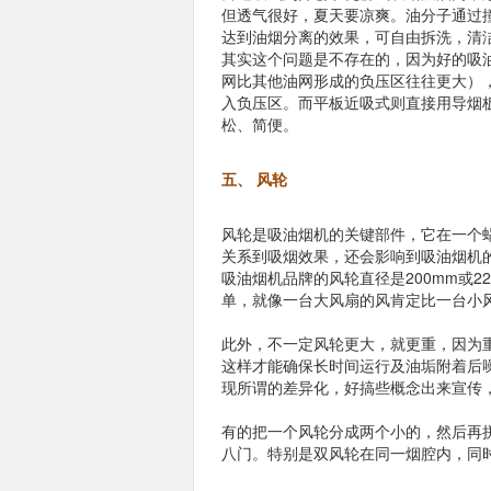
但透气很好，夏天要凉爽。油分子通过
达到油烟分离的效果，可自由拆洗，清
其实这个问题是不存在的，因为好的吸
网比其他油网形成的负压区往往更大）
入负压区。而平板近吸式则直接用导烟
松、简便。
五、 风轮
风轮是吸油烟机的关键部件，它在一个
关系到吸烟效果，还会影响到吸油烟机
吸油烟机品牌的风轮直径是200mm或2
单，就像一台大风扇的风肯定比一台小
此外，不一定风轮更大，就更重，因为
这样才能确保长时间运行及油垢附着后
现所谓的差异化，好搞些概念出来宣传
有的把一个风轮分成两个小的，然后再
八门。特别是双风轮在同一烟腔内，同