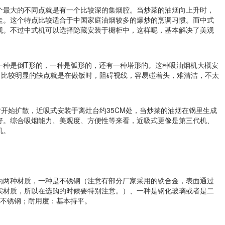
个最大的不同点就是有一个比较深的集烟腔。当炒菜的油烟向上升时，
走。这个特点比较适合于中国家庭油烟较多的爆炒的烹调习惯。而中式
观。不过中式机可以选择隐藏安装于橱柜中，这样呢，基本解决了美观
一种是倒T形的，一种是弧形的，还有一种塔形的。这种吸油烟机大概安
，比较明显的缺点就是在做饭时，阻碍视线，容易碰着头，难清洁，不太
时开始扩散，近吸式安装于离灶台约35CM处，当炒菜的油烟在锅里生成
好。综合吸烟能力、美观度、方便性等来看，近吸式更像是第三代机、
机。
为两种材质，一种是不锈钢（注意有部分厂家采用的铁合金，表面通过
实材质，所以在选购的时候要特别注意。）、一种是钢化玻璃或者是二
>不锈钢；耐用度：基本持平。