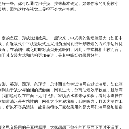
更好一些。你可以通过用手摸、按来基本确定。如果你家的厨房较小
玻璃，因为这样在视觉上显得不会太占空间。
一定的负压，形成拢烟效果。一般说来，中式机的集烟腔最大（如图中
浅，而近吸式中平板近吸式是采用负压网孔或环形吸烟的方式来达到拢
最近，在油烟生成之时即对油烟开始吸附。因此，中式机相比较而言，
由于其安装方式和结构更加先进，是其中吸烟效果最好的。
方形、菱形、圆形、条形等，总体而言每种滤油网在过滤油烟、防止滴
网则由于缺少与油烟的接触面，网孔过大，分离油烟效果较差，且易滴
，我们也可以在市面上见到很多厂家喷洒水雾来做实验，看到水珠挂在
家知道油污是有粘性的，网孔太小容易堵塞，影响吸力，且因为制作工
曲，所以不容易清洁，故目前很多厂家都采用的是大网孔油网叠加细密
顾名思义采用的是瓦楞原理，大家想想下曾今的瓦屋面下雨时不漏雨，