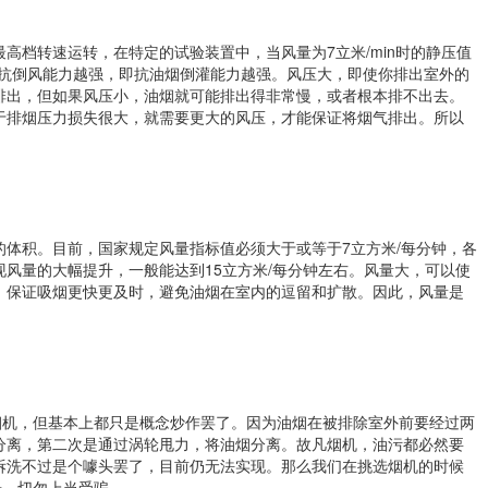
高档转速运转，在特定的试验装置中，当风量为7立米/min时的静压值
机抗倒风能力越强，即抗油烟倒灌能力越强。风压大，即使你排出室外的
排出，但如果风压小，油烟就可能排出得非常慢，或者根本排不出去。
于排烟压力损失很大，就需要更大的风压，才能保证将烟气排出。所以
的体积。目前，国家规定风量指标值必须大于或等于7立方米/每分钟，各
风量的大幅提升，一般能达到15立方米/每分钟左右。风量大，可以使
，保证吸烟更快更及时，避免油烟在室内的逗留和扩散。因此，风量是
烟机，但基本上都只是概念炒作罢了。因为油烟在被排除室外前要经过两
分离，第二次是通过涡轮甩力，将油烟分离。故凡烟机，油污都必然要
拆洗不过是个噱头罢了，目前仍无法实现。那么我们在挑选烟机的时候
告，切勿上当受骗。