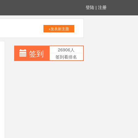
登陆
|
注册
+发表新主题
26906人
签到
签到看排名