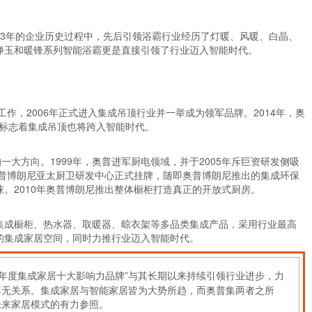
23
年的企业历史过程中，先后引领浴霸行业经历了灯暖、风暖、白晶、
净玉和暖锋系列智能浴霸更是直接引领了行业迈入智能时代。
工作，
2006
年正式进入集成吊顶行业并一举成为领军品牌。
2014
年，奥
标志着集成吊顶也将跨入智能时代。
的一大方向。
1999
年，奥普进军厨电领域，并于
2005
年斥巨资研发侧吸
普博朗尼亚太厨卫研发中心正式挂牌，随即奥普博朗尼推出的集成环保
睐。
2010年奥普博朗尼推出整体橱柜打造真正的开放式厨房。
集成橱柜、热水器、取暖器、晾衣架等多品类集成产品，采用行业最高
的集成家居空间，同时力推行业迈入智能时代。
15年度集成家居十大影响力品牌”与其长期以来持续引领行业进步，力
不无关系。集成家居与智能家居皆为大势所趋，而奥普集两者之所
未来家居模式的有力参照。