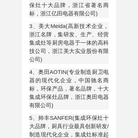
保灶十大品牌，浙江省著名商
标，浙江亿田电器有限公司)
3、美大Meida(高新技术企业，
浙江名牌，集研发、生产、经营
集成灶等厨房电器于一体的高科
技公司，浙江美大实业股份有限
公司)
4、奥田AOTIN(专业制造厨卫电
器的现代化企业，中国驰名商
标，环保产品，著名品牌，十大
集成环保灶品牌，浙江奥田电器
有限公司)
5、帅丰SANFER(集成环保灶十
大品牌，厨具行业最具创新研发/
制造现代化企业，集成灶标准起