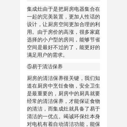
集成灶由于是把厨房电器集合在
一起的完美装置，更加人性话的
设计，让厨房空间更加合理的利
用。由于房价的高涨，很多家庭
选择的小户型的房间，能够节省
空间是最好不过的了，能更好的
满足用户的需求。
⑤易于清洁保养
厨房的清洁保养很关键，我们知
道在厨房中烹饪食物，安全卫生
是最重要的，厨房中的厨具就要
经常的清洁保养，才能保证食物
的清洁，而集成灶就具备了易于
清洁的一优点。竭诚环保灶本身
对电机有着自动清洁功能，能保