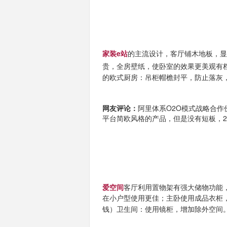
家装e站
的主流设计，客厅铺木地板，
贵，全房壁纸，使卧室的效果更美观有
的欧式厨房：吊柜帽檐封平，防止落灰
网友评论：
阿里体系O2O模式战略合
平台简欧风格的产品，但是没有短板，20
爱空间
客厅利用置物架有强大储物功能
在小户型使用更佳；
主卧使用成品衣柜
钱）卫生间：使用镜柜，增加除外空间