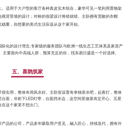
上。适用于大户型的客厅各种真皮实木组合，豪华可见一笔利用置物架
电视背景墙的设计；对称的假梁设计将错就错。
主卧拥有宽敞的衣帽
气稳重，你想要的美式生活应该从这个家开始。
国际化的设计理念,专家级的服务团队与欧洲一线生态工艺体系及家居产
品。主要面向中高端人群，预算充足的你，找东易日盛是一个好选择。
五、喜鹊筑家
细节很实用，整体布局风水好。
主卧室设置有单独茶水吧，起夜灯，整体
层台面，吊柜下LED灯带，台面挡水边，这空间里做菜肯定开心。五星
住在这个家里不想出门。
家产品的公司，产品多年吸取用户意见，融入匠心，持续迭代，拥有许