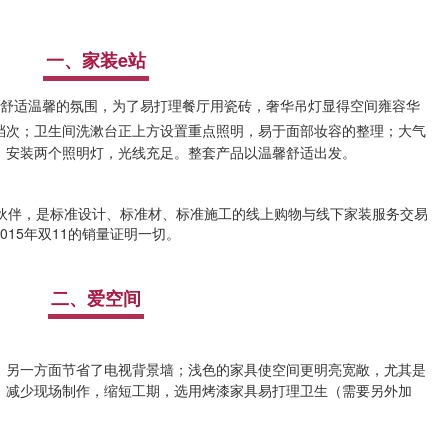
一、家
装e站
显舒适温馨的氛围，
为了易打理
餐厅用瓷砖，奢华吊灯显得空间雍容华
档次；卫生间洗漱台正上方设置重点照明，易于面部妆容的整理；大气
，安装两个照明灯，光线充足。整套产品以温馨舒适出发。
作伙伴，是标准设计、标准材、标准施工的线上购物与线下家装服务交易
15年双11的销量证明一切。
二、爱空间
，另一方面节省了电视背景墙；浅色的家具使空间更明亮宽敞，尤其是
，减少现场制作，缩短工期，选用烤漆家具易打理卫生（需要另外加
。