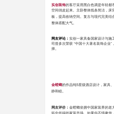
实创装饰
的客厅采用黑白色调是年轻都
空间俏皮起来。
主卧整体线条简洁，床
板，提高收纳空间。复古与现代完美结
整体搭配大气。
网友评论：
实创一家具备国家设计与施
司曾多次荣获 “中国十大著名装饰企业
择。
金螳螂
的作品
纯5星级酒店设计，家具
静和睦。
网友评价：
金螳螂坐拥中国家装界的老
拓中低端的家装市场。如果你不惧奢华