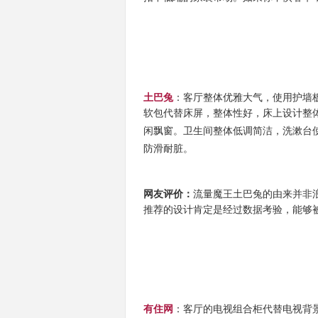
土巴兔
：客厅整体优雅大气，使用护墙
软包代替床屏，整体性好，床上设计整
闲飘窗。卫生间整体低调简洁，洗漱台
防滑耐脏。
网友评价：
流量魔王
土巴兔的由来并非
推荐的设计肯定是经过数据考验，能够
有住网
：客厅的电视组合柜代替电视背