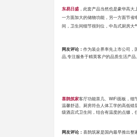
东易日盛
，此套产品当然也是豪华高大
一方面加大的储物功能，另一方面节省
间，卫生间细节很到位，中岛式厨房大
网友评论：
作为装企界率先上市公司，
品,专注服务于精英客户的品质生活产
喜鹊筑家
客厅功能茶几、WiFi面板，
温馨舒适。厨房符合人体工学的高低错
级酒店式卫生间，结合有温度的点缀，
网友评论：
喜鹊筑家是
国内最早推出整