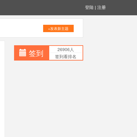
登陆
|
注册
+发表新主题
26906人
签到
签到看排名