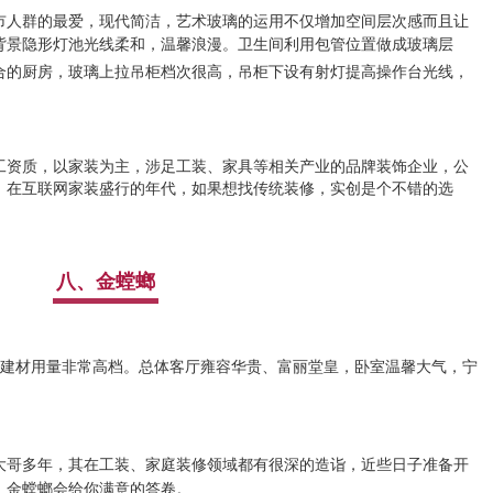
市人群的最爱，现代简洁，艺术玻璃的运用不仅增加空间层次感而且让
背景隐形灯池光线柔和，温馨浪漫。卫生间利用包管位置做成玻璃层
合的
厨房，
玻璃上拉吊柜档次很高，吊柜下设有射灯提高操作台光线，
工资质，以家装为主，涉足工装、家具等相关产业的品牌装饰企业，公
”，在互联网家装盛行的年代，如果想找传统装修，实创是个不错的选
八、金螳螂
、建材用量非常高档。
总体客厅雍容华贵、富丽堂皇，卧室温馨大气，宁
大哥多年，其在工装、家庭装修领域都有很深的造诣，近些日子准备开
，金螳螂会给你满意的答卷。