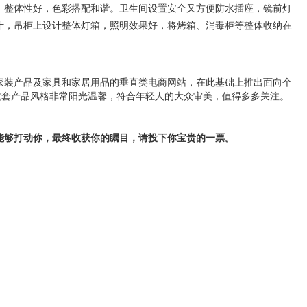
，整体性好，色彩搭配和谐。
卫生间设置
安全又方便
防水插座，镜前灯
计，吊柜上设计整体灯箱，照明效果好，将烤箱、消毒柜等整体收纳在
家装产品及家具和家居用品的垂直类电商网站，在此基础上推出面向个
这套产品风格非常阳光温馨，符合年轻人的大众审美，值得多多关注。
能够打动你，最终收获你的瞩目，请投下你宝贵的一票。