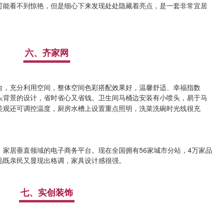
可能看不到惊艳，但是细心下来发现处处隐藏着亮点，是一套非常宜居
六、齐家网
台，充分利用空间，整体空间色彩搭配效果好，温馨舒适、幸福指数
头背景的设计，省时省心又省钱。卫生间马桶边安装有小喷头，易于马
美观还可调控温度，厨房水槽上设置重点照明，洗菜洗碗时光线很充
、家居垂直领域的电子商务平台。现在全国拥有56家城市分站，4万家品
品既亲民又显现出格调，家具设计感很强。
七、实创装饰