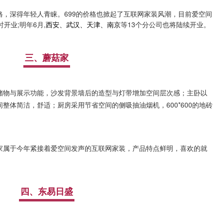
格，深得年轻人青睐。699的价格也掀起了互联网家装风潮，目前爱空间
开业;明年6月,
西安
、武汉、天津、
南京
等13个分公司也将陆续开业。
三、蘑菇家
储物与展示功能，沙发背景墙后的造型与灯带增加空间层次感；
主卧以
间整体简洁，舒适；厨房采用
节省空间的
侧吸抽油烟机，600*600的地砖
家属于今年紧接着爱空间发声的互联网家装，产品特点鲜明，喜欢的就
四、东易日盛