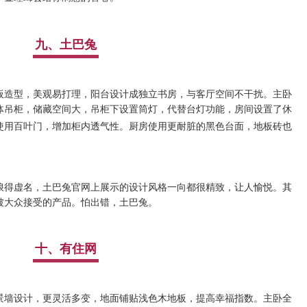
九、土巴兔
板造型，美观易打理，阳台设计成独立书房，与客厅空间不干扰。
主卧
体吊柜，储藏空间大，吊柜下设置筒灯，代替台灯功能，房间设置了休
使用百叶门，增加柜内透气性。厨房使用更耐脏的黑色
台面
，地板砖也
浪得虚名，土巴兔官网上展示的设计风格一向都很精致，让人愉悦。其
被大众接受的产品。怕出错，土巴兔。
十、有住网
景墙设计，更灵活多变，地面铺贴浅色木地板，提高幸福指数。
主卧全