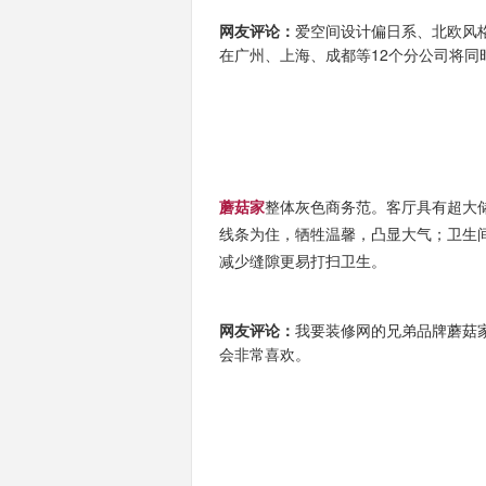
网友评论：
爱空间设计偏日系、北欧风
在
广州、上海、成都等12个分公司将同时
蘑菇家
整体灰色商务范。客厅具有超大
线条为住，牺牲温馨，凸显大气；卫生
减少缝隙更易打扫卫生。
网友评论：
我要装修网的兄弟品牌
蘑菇
会非常喜欢。