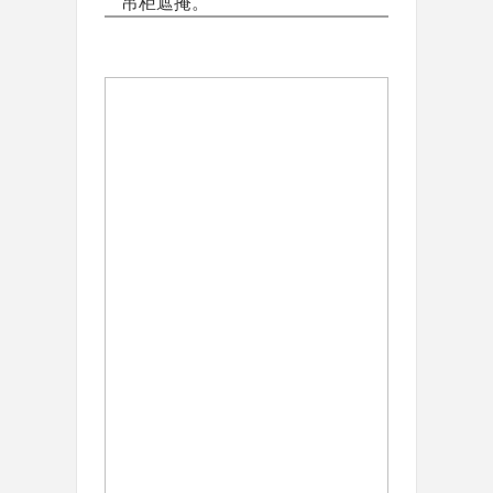
吊柜遮掩。