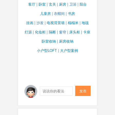
客厅
|
卧室
|
玄关
|
厨房
|
卫浴
|
阳台
儿童房
|
衣帽间
|
书房
挂画
|
沙发
|
电视背景墙
|
榻榻米
|
地毯
灯源
|
化妆柜
|
隔断
|
窗帘
|
床头柜
|
卡座
卧室收纳
|
厨房收纳
小户型LOFT
|
大户型案例
发表