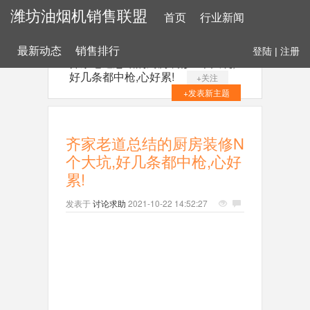
潍坊油烟机销售联盟
首页
行业新闻
最新动态
销售排行
登陆
|
注册
齐家老道总结的厨房装修N个大坑,
好几条都中枪,心好累!
+关注
+发表新主题
齐家老道总结的厨房装修N
个大坑,好几条都中枪,心好
累!
发表于
讨论求助
2021-10-22 14:52:27