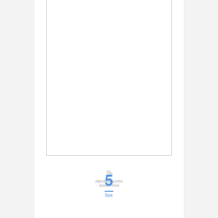
5
five