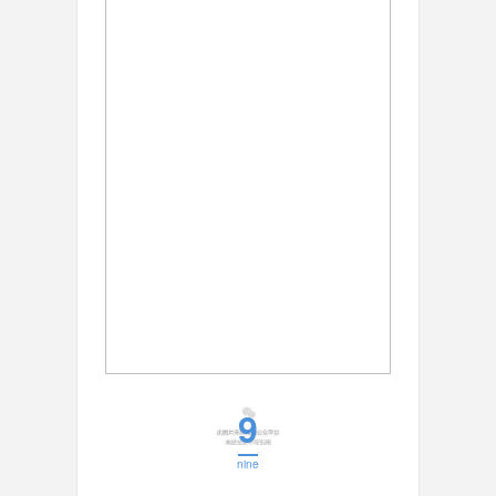
9
nine