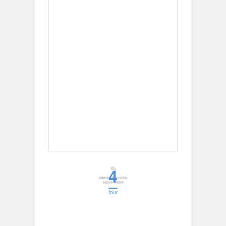
4
four