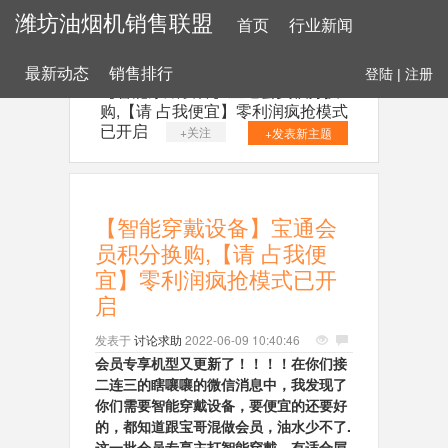
潍坊油烟机销售联盟
首页
行业新闻
最新动态
销售排行
登陆
|
注册
【智能穿戴设备】宝通会员积分换
购,【请 占我便宜】零利润疯抢模式
已开启
+关注
+发表新主题
【智能穿戴设备】宝通会
员积分换购,【请 占我便
宜】零利润疯抢模式已开
启
发表于
讨论求助
2022-06-09 10:40:46
会员专享机型又更新了！！！！在你们接
二连三的瞎嚷嚷的微信消息中，我发现了
你们需要智能穿戴设备，要便宜的还要好
的，都知道跟宝哥混做会员，油水少不了.
这一批会员专享主打智能穿戴，有适合屌