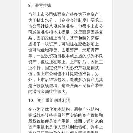
9、潜亏挂账
当前上市公司账面资产很多为不良资产，
为了挤出水分，《企业会计制度》要求上
市公司计提八项减值准备，但很多上市公
司减值准备根本未提足，这里面原因很复
杂，当初改组上市时，基于包装的需要，
虚增了一块资产，可能挂在应收款项上，
也可能虚增存货、固定资产、无形资产
等，一些投资项目根本就是虚的或为不良
资产，但也挂在账上。上市以后，因原主
业不行，固定资产和无形资产就急剧减
值，但上市公司也不计提减值准备，另
外，上市后继续包装，造成多项资产尤其
是应收款项虚增。这些账面不良资产带来
的潜亏金额往往很大。
10、资产重组创造利润
企业为了优化资本结构，调整产业结构，
完成战略转移等目的而实施的资产置换和
股权置换便是资产重组。然而，近年来的
资产重组老是使人联想到做假帐。许多上
市公司扭亏为盈的秘诀便在于资产重组。