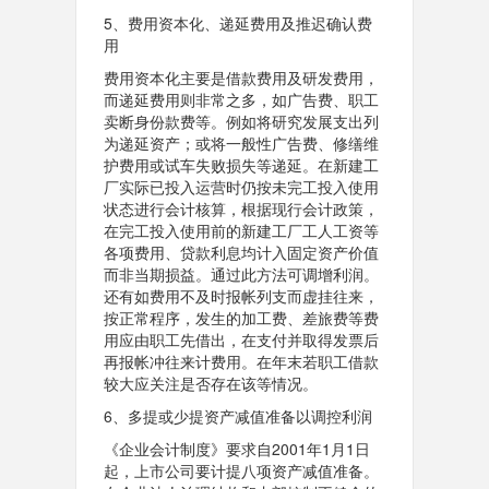
5、费用资本化、递延费用及推迟确认费
用
费用资本化主要是借款费用及研发费用，
而递延费用则非常之多，如广告费、职工
卖断身份款费等。例如将研究发展支出列
为递延资产；或将一般性广告费、修缮维
护费用或试车失败损失等递延。在新建工
厂实际已投入运营时仍按未完工投入使用
状态进行会计核算，根据现行会计政策，
在完工投入使用前的新建工厂工人工资等
各项费用、贷款利息均计入固定资产价值
而非当期损益。通过此方法可调增利润。
还有如费用不及时报帐列支而虚挂往来，
按正常程序，发生的加工费、差旅费等费
用应由职工先借出，在支付并取得发票后
再报帐冲往来计费用。在年末若职工借款
较大应关注是否存在该等情况。
6、多提或少提资产减值准备以调控利润
《企业会计制度》要求自2001年1月1日
起，上市公司要计提八项资产减值准备。