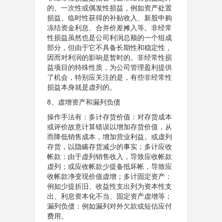
的、一次性或偶发性损益，例如资产处置
损益、临时性获得的补贴收入、新股申购
冻结资金利息、合并价差摊入等。非经常
性损益虽然也是公司利润总额的一个组成
部分，但由于它不具备长期性和稳定性，
因而对利润的影响是暂时的。非经常性损
益项目的特殊性质，为公司管理盈利提供
了机会，特别应关注的是，有些非经常性
损益本身就是虚列的。
8、虚增资产和漏列负债
操作手法有：多计存货价值：对存货成本
或评价故意计算错误以增加存货价值，从
而降低销售成本，增加营业利益。或虚列
存货，以隐瞒存货减少的事实；多计应收
帐款：由于虚列销售收入，导致应收帐款
虚列；或应收帐款少提备抵坏帐，导致应
收帐款净变现价值虚增；多计固定资产：
例如少提折旧、收益性支出列为资本性支
出、利息资本化不当、固定资产虚增等；
漏列负债：例如漏列对外欠款或短估应付
费用。