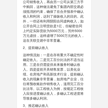
公司销售收入，再由另一公司从第三方手
中购回，这种做法避免了集团内部交易必
须抵消的约束，确保了在合并报表中确认
收入和利润，达到了操纵收入的目的。此
外，一些还有利用阴阳合同虚构收入，如
公开合同上注明货款是1亿，但秘密合同
上约定实际货款为5000万元，另外5000
万元虚挂，这样虚增了5000万元的收入，
这在关联交易中非常普遍。
2、提前确认收入
这种情况如：一是在存有重大不确定性时
确定收入。二是完工百分比法的不适当运
用。三是在仍需提供未来服务时确认收
入。四是提前开具销售发票，以美化业
绩。在房地产和高新技术行业，提前确认
收入的现象非常普遍，如房地产企业，往
往将预收账款作销售收入，滥用完工百分
比法等。以工程收入为例，按规定工程收
入应按进度确认收入，多确认工程进度将
导致多确认利润。
3、推迟确认收入