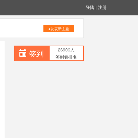
登陆
|
注册
+发表新主题
26906人
签到
签到看排名