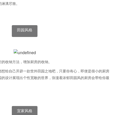
的淋漓尽致。
田园风格
柜的收纳方法，增加厨房的收纳。
都想给自己开辟一款世外田园之地吧，只要你有心，即便是很小的厨房
园的设计展现出个性宽敞的世界，弥漫着浓郁田园风的厨房会带给你最
宜家风格