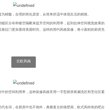
滥为精髓，合理的简化居室，从简单舒适中体现生活的精致。
功能区分布和镂空隔断来提升空间的利用率，起到拉伸空间视觉效果的
且推拉门更加显得美观时尚。这样的简约风格装修，将小面积的厨房充
北欧风格
房中的空间利用率，这种装修风格常用一字型厨房将涮洗区和烹饪区紧
的代名词，在厨房中也不例外，典雅复古的墙壁画，欧式风特有的吧台