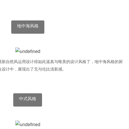
地中海风格
清新自然风运用设计得如此逼真与唯美的设计风格了，地中海风格的厨
在设计中，展现出了无与伦比清新感。
中式风格