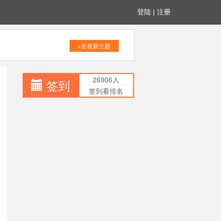
登陆
|
注册
+发表新主题
26906人
签到
签到看排名