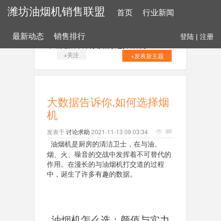
潍坊油烟机销售联盟
首页
行业新闻
最新动态
销售排行
登陆
|
注册
大数据告诉你,如何选择烟机
+关注
+发表新主题
大数据告诉你,如何选择烟
机
发表于
讨论求助
2021-11-13 09:03:34
油烟机是
厨房的清洁卫士，在与
油、
烟、火、噪音的交战中发挥着不可替代的
作用
。在漫长的与油烟机打交道的过程
中，诞生了许多有趣的数据。
油烟机怎么选：颜值与实力