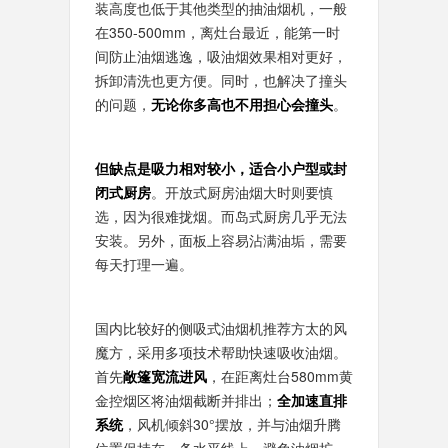
装高度也低于其他类型的抽油烟机，一般
在350-500mm，离灶台最近，能第一时
间防止油烟逃逸，吸油烟效果相对更好，
拆卸清洗也更方便。同时，也解决了撞头
的问题，
无论你多高也不用担心会撞头
。
但
缺点是吸力相对较小，适合小户型或封
闭式厨房
。开放式厨房油烟大时则要慎
选，因为很难拢烟。而岛式厨房几乎无法
安装。另外，面板上容易沾满油垢，需要
每天打理一遍。
国内比较好的侧吸式油烟机推荐方太的风
魔方，采用多项技术帮助快速吸收油烟。
首先
敞篷宽流进风
，在距离灶台580mm黄
金控烟区将油烟截断并排出；
全加速直排
系统
，风机倾斜30°摆放，并与油烟升腾