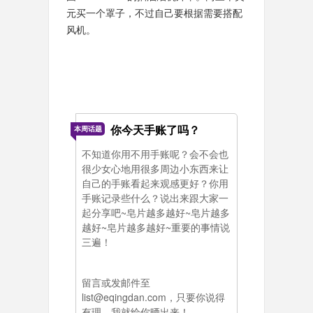
元买一个罩子，不过自己要根据需要搭配
风机。
你今天手账了吗？
本周话题
不知道你用不用手账呢？会不会也
很少女心地用很多周边小东西来让
自己的手账看起来观感更好？你用
手账记录些什么？说出来跟大家一
起分享吧~皂片越多越好~皂片越多
越好~皂片越多越好~重要的事情说
三遍！
留言或发邮件至
list@eqingdan.com，只要你说得
有理，我就给你晒出来！