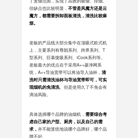
了笼烟范围，实现了高效的吸烟、排烟。
但缺点也比较明显，
不管是风魔方还是云
魔方，都需要拆卸面板清洗，清洗比较麻
烦。
老板的产品线大部分集中在顶吸式欧式机
上，主要系列有尊朗系列、跨界系列、T
型系列、巨幕拢吸系列、iCook系列等。
老板最大的优点在于采用A++菱净网系
统，A++导油宽带可以将油导入油杯，
清
洗时只需清洗油杯与导油宽带即可，可实
现烟机的免清洗
。但是使用久了不免会有
滴油风险。
具体选择哪个品牌的油烟机，
需要综合考
虑自己家的户型、厨房，以及自己的需
求，
并不能笼统地说哪个品牌好，哪个品
牌不好。