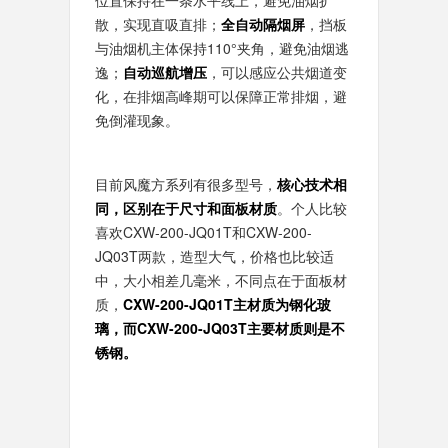
位置保持在一条水平线上，避免油烟扩
散，实现直吸直排；
全自动隔烟屏
，挡板
与油烟机主体保持110°夹角，避免油烟逃
逸；
自动巡航增压
，可以感应公共烟道变
化，在排烟高峰期可以保障正常排烟，避
免倒灌现象。
目前风魔方系列有很多型号，
核心技术相
同，区别在于尺寸和面板材质
。个人比较
喜欢CXW-200-JQ01T和CXW-200-
JQ03T两款，造型大气，价格也比较适
中，大小相差几毫米，不同点在于面板材
质，
CXW-200-JQ01T主材质为钢化玻
璃，而CXW-200-JQ03T主要材质则是不
锈钢。