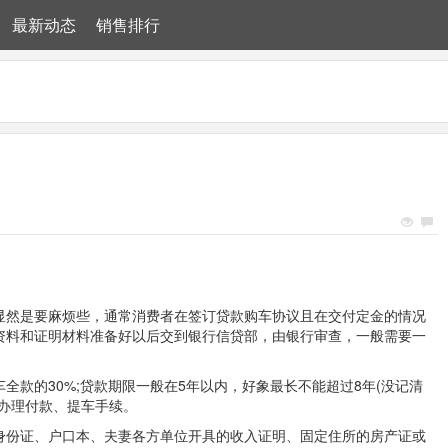
最新动态
销售排行
然是要麻烦些，通常消费者在签订
贷款购车
协议且在交付定金的情况
资料和证明材料准备好以后交到银行信贷部，由银行审查，一般需要一
款的30%;贷款期限一般在5年以内，好象最长不能超过8年(没记清
您办理付款、提车手续。
份证、户口本、夫妻各方单位开具的收入证明、固定住所的房产证或