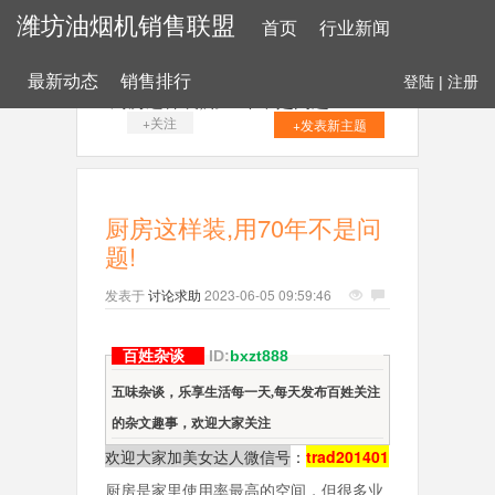
潍坊油烟机销售联盟
首页
行业新闻
最新动态
销售排行
登陆
|
注册
厨房这样装,用70年不是问题!
+关注
+发表新主题
厨房这样装,用70年不是问
题!
发表于
讨论求助
2023-06-05 09:59:46
百姓杂谈
ID:
bxzt888
五味杂谈，乐享生活每一天,每天发布百姓关注
的杂文趣事，欢迎大家关注
欢迎大家加美女达人微信号
：
trad201401
厨房是家里使用率最高的空间，但很多业