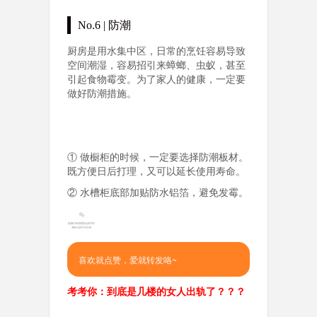
No.6 | 防潮
厨房是用水集中区，日常的烹饪容易导致
空间潮湿，容易招引来蟑螂、虫蚁，甚至
引起食物霉变。为了家人的健康，一定要
做好防潮措施。
① 做橱柜的时候，一定要选择防潮板材。
既方便日后打理，又可以延长使用寿命。
② 水槽柜底部加贴防水铝箔，避免发霉。
喜欢就点赞，爱就转发咯~
考考你：到底是几楼的女人出轨了？？？